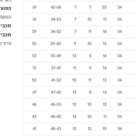
ג'אני אי
ענפים נוספים
67
42-68
7
7
20
34
הפועל
לוח שידורים
הפועל 
61
34-53
7
10
17
34
החידה של ספור
מכבי 
ארכיון מדורים
59
34-52
7
11
16
34
מכבי 
כתבו לנו
עירוני 
55
29-40
9
10
15
34
53
55-49
13
5
16
34
51
37-45
11
9
14
34
50
41-52
10
11
13
34
47
47-42
13
8
13
34
46
46-53
12
10
12
34
43
46-42
13
10
11
34
41
48-43
12
12
10
34