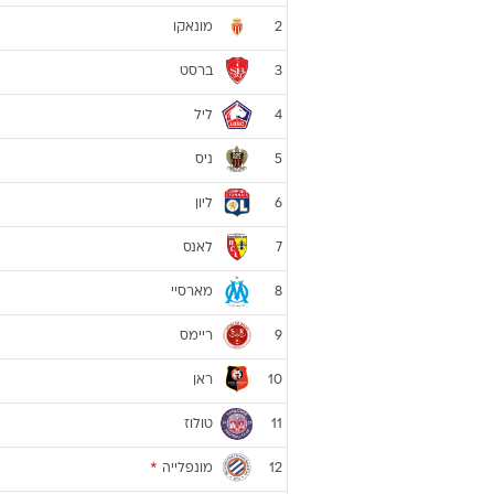
מונאקו
2
ברסט
3
ליל
4
ניס
5
ליון
6
לאנס
7
מארסיי
8
ריימס
9
ראן
10
טולוז
11
מונפלייה
*
12