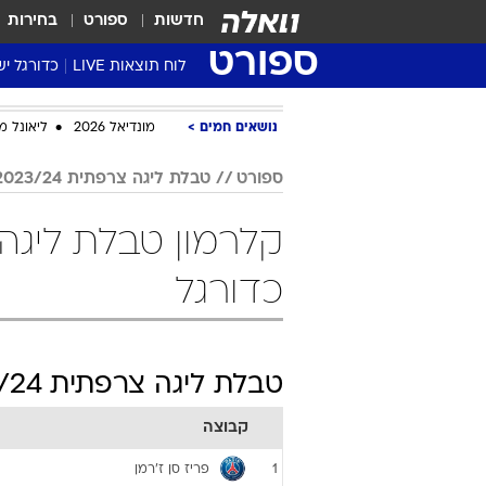
חדשות
ספורט
בחירות
ספורט
לוח תוצאות LIVE
כדורגל יש
ליגת העל Winner
נושאים חמים
מונדיאל 2026
ליאונל מ
סטט' ליגת
גביע המדי
ספורט
טבלת ליגה צרפתית 2023/24
גביע הטוט
שגרירים
נבחרות י
כדורגל
ליגה לאומ
ליגה א'
טבלת ליגה צרפתית 2023/24
קבוצה
פריז סן ז'רמן
1