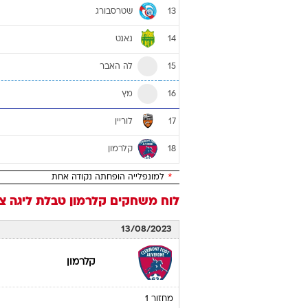
שטרסבורג
13
נאנט
14
לה האבר
15
מץ
16
לוריין
17
קלרמון
18
*
למונפלייה הופחתה נקודה אחת
לוח משחקים
קלרמון
טבלת ליגה צרפתי
13/08/2023
קלרמון
מחזור 1