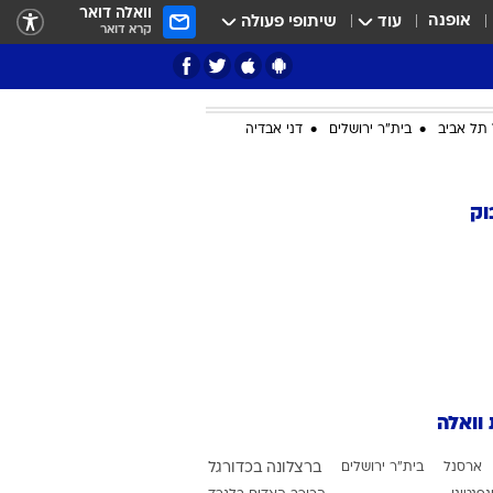
וואלה דואר
אופנה
עוד
שיתופי פעולה
קרא דואר
תל אביב
בית"ר ירושלים
דני אבדיה
ציון 3
וק
דאבל דריבל
 וואלה
י
ארסנל
בית"ר ירושלים
ברצלונה בכדורגל