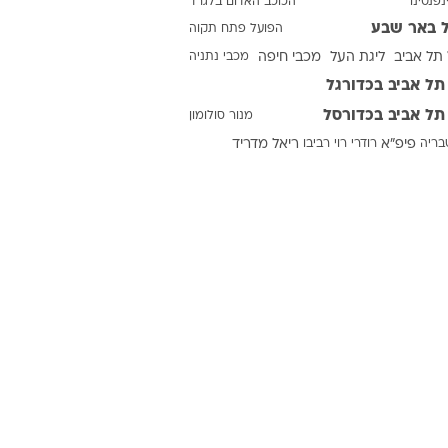
נפנטינו
הכוכב האדום בלגרד
 באר שבע
הפועל פתח תקוה
תל אביב
ליגת העל
מכבי חיפה
מכבי נתניה
ט1
תל אביב בכדורגל
מחוץ לקווים
תל אביב בכדורסל
מנור סולומון
4-4-2
טבריה
פיפ"א
רודרי
רוי רביבו
ריאל מדריד
משרד החוץ
רץ על הקווים
ספורט בחקירה
סוגרים שנה
מונדיאל 2014
בראש ובראשונה
אליפות אפריקה 2015
יורו צעירות 2013
לונדון 2012
יורו 2012