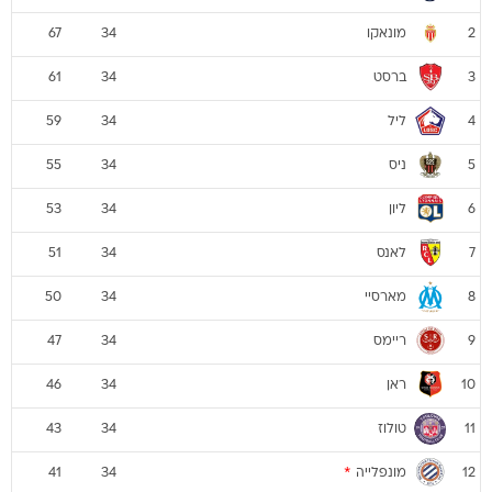
מונאקו
67
34
2
ברסט
61
34
3
ליל
59
34
4
ניס
55
34
5
ליון
53
34
6
לאנס
51
34
7
מארסיי
50
34
8
ריימס
47
34
9
ראן
46
34
10
טולוז
43
34
11
מונפלייה
*
41
34
12