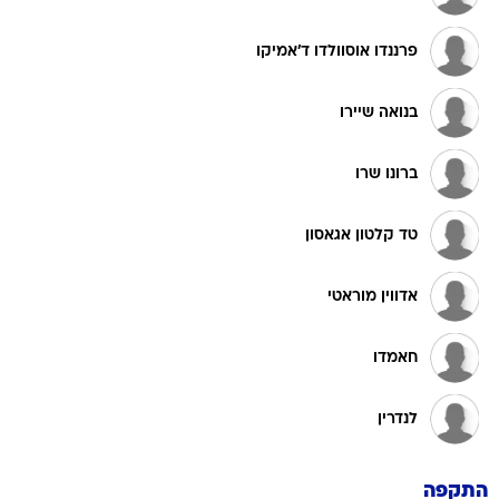
פרננדו אוסוולדו ד'אמיקו
בנואה שיירו
ברונו שרו
טד קלטון אגאסון
אדווין מוראטי
חאמדו
לנדרין
התקפה