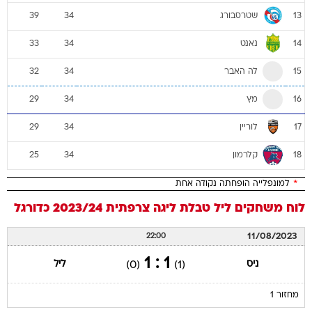
שטרסבורג
39
34
13
נאנט
33
34
14
לה האבר
32
34
15
מץ
29
34
16
לוריין
29
34
17
קלרמון
25
34
18
*
למונפלייה הופחתה נקודה אחת
לוח משחקים
ליל
טבלת ליגה צרפתית 2023/24
כדורגל
11/08/2023
22:00
1 : 1
ניס
ליל
(0)
(1)
מחזור 1