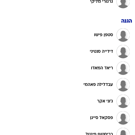
גרגורי מליקי
הגנה
סטפן פישו
דידייה סנטיני
ריאד המאדו
עבדלילה פאהמי
ג'וני אקר
פסקאל סייגן
כריסטוף פיגנול