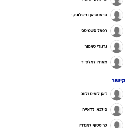
סבאסטיאן מישלוסקי
רפאל סשמיטס
גרגורי טאפורו
מאתיו דאלפייר
קישור
ז'אן לואיס ולווה
סילבאן נ'דאייה
כריסטוף לאנדרין