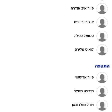
פייר איב אנדרה
אוליבייר יוניט
סמואל פנילה
לואיס פלירס
התקפה
פייר אריסטוי
מירצה מסיץ'
ויורל מולדובאן