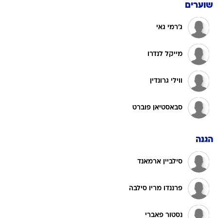
שוערים
ג'רמי גאי
מייקל לנדרו
ווילי גרונדין
סבאסטיאן פוברט
הגנה
סילביין ארמאנד
פרננדו מריו סילבה
נסטור פאברי