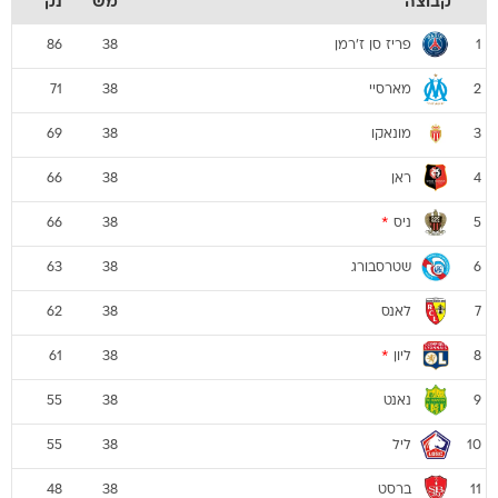
קבוצה
מש
נק
פריז סן ז'רמן
86
38
1
מארסיי
71
38
2
מונאקו
69
38
3
ראן
66
38
4
ניס
*
66
38
5
שטרסבורג
63
38
6
לאנס
62
38
7
ליון
*
61
38
8
נאנט
55
38
9
ליל
55
38
10
ברסט
48
38
11