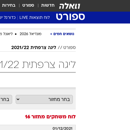
חדשות
ספורט
בחירות
ספורט
לוח תוצאות LIVE
כדורגל יש
ליגת העל Winner
נושאים חמים
מונדיאל 2026
ליאונל מ
סטט' ליגת
גביע המדי
ספורט
ליגה צרפתית 2021/22
גביע הטוט
ליגה צרפתית 2021/22 מחזור 16 כדורגל
שגרירים
נבחרות י
ליגה לאומ
ליגה א'
לוח משחקים
מחזור 16
01/12/2021