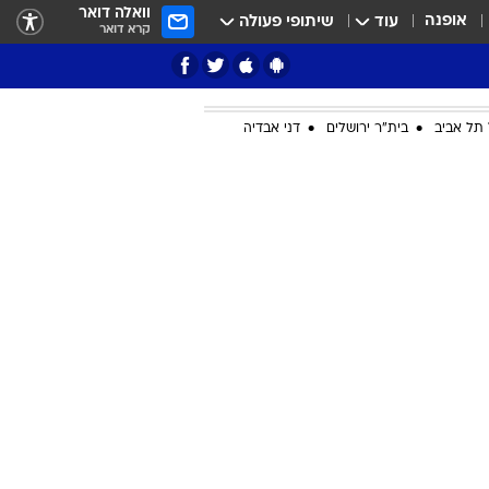
וואלה דואר
אופנה
עוד
שיתופי פעולה
קרא דואר
תל אביב
בית"ר ירושלים
דני אבדיה
ציון 3
דאבל דריבל
י