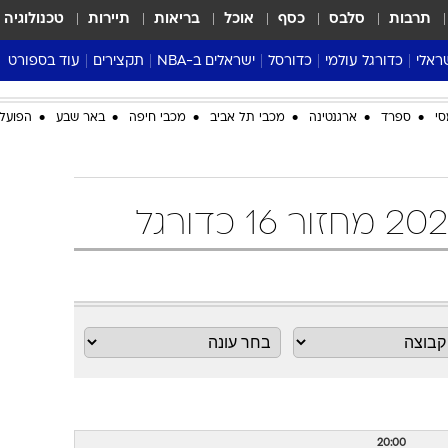
תרבות
סלבס
כסף
אוכל
בריאות
תיירות
טכנולוגיה
ראלי
כדורגל עולמי
כדורסל
ישראלים ב-NBA
תקצירים
עוד בספורט
ליגה אנגלית
ליגת העל
דני אבדיה
מונדיאל 2026
סי
ספרד
ארגנטינה
מכבי תל אביב
מכבי חיפה
באר שבע
הפועל 
 העל
ליגה ספרדית
דאבל דריבל
NBA
נה
ליגה איטלקית
יורוליג וכדורסל אירופי
טבלאות
ו
ליגה גרמנית
ליגה לאומית
פודקאסטים
ליגה צרפתית
נבחרות ישראל בכדורסל
מסכמים מחזור
שראל
ליגת האלופות
כדורסל נשים
אבא של שבת
ית
הליגה האירופית
מעל הטבעת
דרום אמריקה
סערה בממלכה
טניס
טראש טוק
ספורט אמריקא
פוקר
20:00