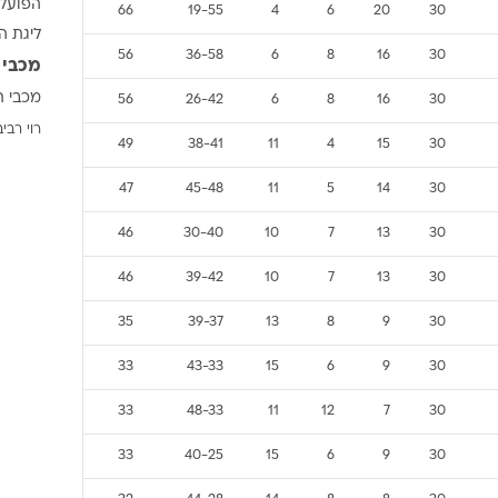
הפועל 
ענפים נוספים
66
19-55
4
6
20
30
ליגת ה
לוח שידורים
56
36-58
6
8
16
30
מכבי 
החידה של ספור
מכבי ת
56
26-42
6
8
16
30
ארכיון מדורים
רוי רביב
כתבו לנו
49
38-41
11
4
15
30
47
45-48
11
5
14
30
46
30-40
10
7
13
30
46
39-42
10
7
13
30
35
39-37
13
8
9
30
33
43-33
15
6
9
30
33
48-33
11
12
7
30
33
40-25
15
6
9
30