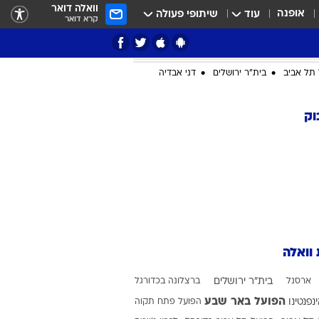
וואלה דואר
אופנה
עוד
שיתופי פעולה
קרא דואר
תל אביב
בית"ר ירושלים
דני אבדיה
וק
ציון 3
דאבל דריבל
 וואלה
ארסנל
בית"ר ירושלים
ברצלונה בכדורגל
י
הפועל באר שבע
ינפנטינו
הפועל פתח תקוה