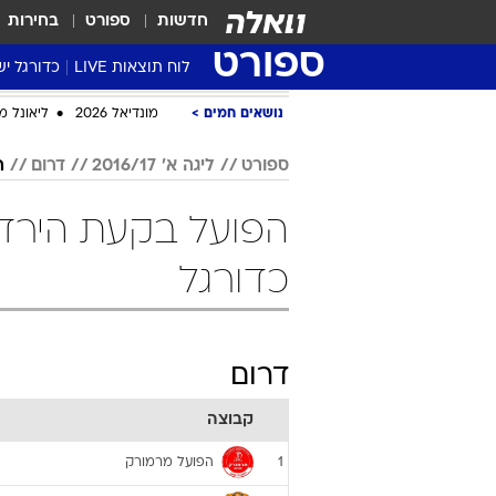
חדשות
ספורט
בחירות
ספורט
לוח תוצאות LIVE
כדורגל יש
ליגת העל Winner
נושאים חמים
מונדיאל 2026
ליאונל מ
סטט' ליגת
ספורט
ליגה א' 2016/17
דרום
ה
גביע המדי
גביע הטוט
שגרירים
כדורגל
נבחרות י
ליגה לאומ
ליגה א'
דרום
קבוצה
הפועל מרמורק
1