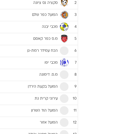
סקציה נס ציונה
2
הפועל כפר שלם
3
מכבי יבנה
4
מ.ס כפר קאסם
5
הכח עמידר רמת-גן
6
מכבי יפו
7
מ.ס. דימונה
8
הפועל בקעת הירדן
9
עירוני קרית גת
10
הפועל הוד השרון
11
הפועל אזור
12