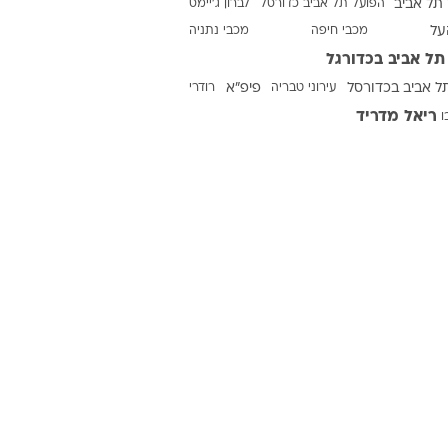
תל אביב
הפועל תל אביב כדורסל
לברון ג'יימס
על
מכבי חיפה
מכבי נתניה
תל אביב בכדורגל
ט1
ל אביב בכדורסל
עירוני טבריה
פיפ"א
רודרי
מחוץ לקווים
ריאל מדריד
ו
4-4-2
משרד החוץ
רץ על הקווים
ספורט בחקירה
סוגרים שנה
מונדיאל 2014
בראש ובראשונה
אליפות אפריקה 2015
יורו צעירות 2013
לונדון 2012
יורו 2012