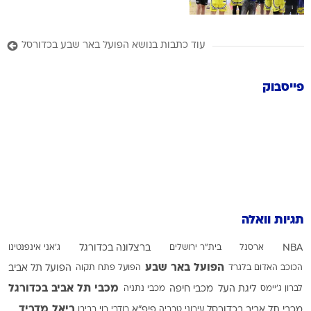
עוד כתבות בנושא הפועל באר שבע בכדורסל
פייסבוק
תגיות וואלה
NBA
ארסנל
בית"ר ירושלים
ברצלונה בכדורגל
ג'אני אינפנטינו
הפועל באר שבע
הכוכב האדום בלגרד
הפועל פתח תקוה
הפועל תל אביב
מכבי תל אביב בכדורגל
לברון ג'יימס
ליגת העל
מכבי חיפה
מכבי נתניה
ריאל מדריד
מכבי תל אביב בכדורסל
עירוני טבריה
פיפ"א
רודרי
רוי רביבו