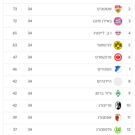
שטוטגרט
73
34
2
באיירן מינכן
72
34
3
ר.ב. לייפציג
65
34
4
דורטמונד
63
34
5
פרנקפורט
47
34
6
הופנהיים
46
34
7
היידנהיים
42
34
8
ורדר ברמן
42
34
9
פרייבורג
42
34
10
אוגסבורג
39
34
11
וולפסבורג
37
34
12