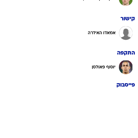
קישור
אמאדו האידרה
התקפה
יוסוף פאולסן
פייסבוק