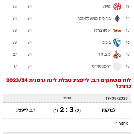
מיינץ
35
34
13
בורוסיה מנשנגלאדבך
34
34
14
אוניון ברלין
33
34
15
בוכום
33
34
16
פ.צ. קלן
27
34
17
דרמשטאדט
17
34
18
לוח משחקים
ר.ב. לייפציג
טבלת ליגה גרמנית 2023/24
כדורגל
19/08/2023
16:30
3 : 2
לברקוזן
ר.ב. לייפציג
(1)
(2)
מחזור 1