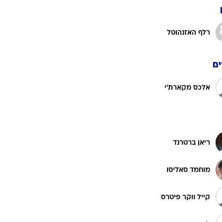
רלף האזנהוטל
ט1
מחוץ לקווים
4-4-2
ם
משרד החוץ
אלכס מקארת'י
רץ על הקווים
ספורט בחקירה
סוגרים שנה
מונדיאל 2014
ריאן ברטרנד
בראש ובראשונה
אליפות אפריקה 2015
מוחמד סאליסו
יורו צעירות 2013
קייל ווקר פיטרס
לונדון 2012
יורו 2012