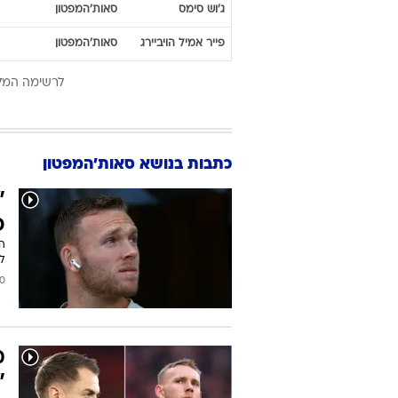
ג'וש
סימס
סאות'המפטון
פייר אמיל
הויביירג
סאות'המפטון
לרשימה המל
כתבות בנושא סאות'המפטון
"
פ
ה
לע
2026
מ
"