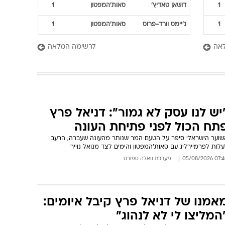
1
דושאן
טאדיץ'
סאות'המפטון
1
1
ג'יימס
וורד-פרוס
סאות'המפטון
1
אה
לרשימה המלאה
יש לנו עסק לא גמור": דניאל פרץ
תח הכול לפני פתיחת העונה
שוער הישראלי סיפר על הטעם המר שנותר מהעונה שעברה, הרעב
לות לפרמיירליג עם סאות'המפטון והימים לצד מנואל נוייר
07:40 05/08/
מערכת וואלה ספורט
אמנו של דניאל פרץ קיבל איומים:
המליצו לי לא לנהוג"