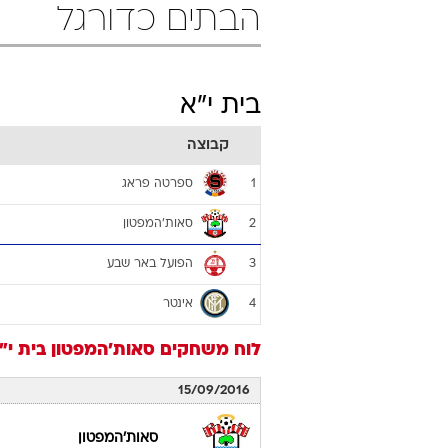
הבתים כדורגל
בית י"א
קבוצה
ספרטה פראג
1
סאות'המפטון
2
הפועל באר שבע
3
אינטר
4
לוח משחקים
סאות'המפטון
בית י"
15/09/2016
סאות'המפטון