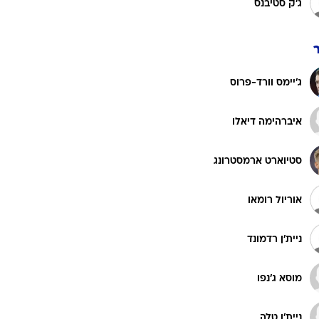
ג'ק סטיבנס
רוגבי וקריקט
גולף
ביליארד
תקצירים
ג'יימס וורד-פרוס
איברהימה דיאלו
סטיוארט ארמסטרונג
אוריול רומאו
ניית'ן רדמונד
מוסא ג'נפו
ניית'ן טלה