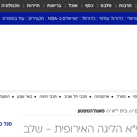
תרבות
סלבס
כסף
אוכל
בריאות
תיירות
טכנולוגיה
ראלי
כדורגל עולמי
כדורסל
ישראלים ב-NBA
תקצירים
עוד בספורט
ליגה אנגלית
ליגת העל
דני אבדיה
מונדיאל 2026
 העל
ליגה ספרדית
דאבל דריבל
NBA
נה
ליגה איטלקית
יורוליג וכדורסל אירופי
טבלאות
ו
ליגה גרמנית
ליגה לאומית
פודקאסטים
ליגה צרפתית
נבחרות ישראל בכדורסל
מסכמים מחזור
שראל
ליגת האלופות
כדורסל נשים
אבא של שבת
ית
הליגה האירופית
מעל הטבעת
דרום אמריקה
סערה בממלכה
סי
ספרד
ארגנטינה
מכבי תל אביב
מכבי חיפה
באר שבע
הפועל 
טניס
ם
בית י"א
סאות'המפטון
טראש טוק
ספורט אמריקא
סגל
ס
"א הליגה האירופית - שלב
פוקר