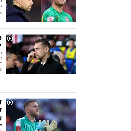
ט
בר
2026
מ
"
ב
מ
א
2026
ד
ל
ש
ש
לה