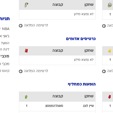
שחקן
קבוצה
לא נמצא מידע
1
תגיות
לרשימה המלאה
אה
NBA
א
ג'אני א
כרטיסים אדומים
הפועל 
ליגת ה
שחקן
קבוצה
מכבי 
1
לא נמצא מידע
מכבי ת
אה
לרשימה המלאה
קינגס ק
הופעות כמחליף
שחקן
קבוצה
1
שיין
לונג
סאות'המפטון
1