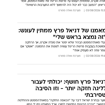
ונדה אקרט, שממתין לעונש על פרשת הריגול של סאות'המפטון, אמר
יאיון: "המצב כבר לא יכול היה להימשך ללא התערבות הרשויות"
15:35 03/08/
מערכת וואלה ספורט
אמנו של דניאל פרץ ממתין לעונש:
זה נמצא בראש שלי"
עלי סאות'המפטון הבהיר שלא יפטר את טונדה אקרט, אך הרחקה
מושכת בעקבות פרשת הריגול עשויה לשנות את התמונה: "אשקר אם
ומר שזה לא מעסיק אותי"
19:43 02/08/
מערכת וואלה ספורט
ניאל פרץ חושף: יכולתי לעבור
ליגה חזקה יותר - וזו הסיבה
סירבתי
וער נבחרת ישראל דיבר על "הכאפה החזקה" בסאות'המפטון וההחלטה
ישאר: "הרבה קבוצות התקשרו לסוכן, אבל המועדון נתן לי המון.