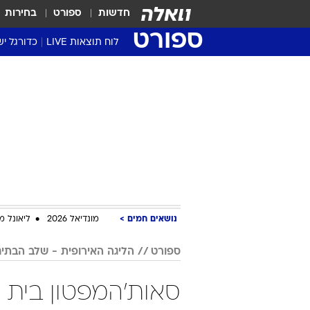
חדשות
ספורט
בחירות
ספורט
לוח תוצאות LIVE
כדורגל יש
ליגת העל Winner
סטט' ליגת
גביע המדי
גביע הטוט
שגרירים
נבחרות י
ליגה לאומ
ליגה א'
נושאים חמים
מונדיאל 2026
ליאונל מ
ספורט
הליגה האירופית - שלב הבתי
סאות'המפטון בית י