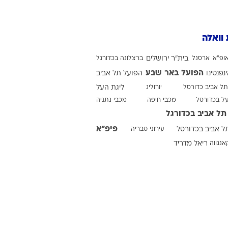
 וואלה
ופ"א
ארסנל
בית"ר ירושלים
ברצלונה בכדורגל
הפועל באר שבע
ינפנטינו
הפועל תל אביב
תל אביב כדורסל
יורוליג
ליגת העל
על בכדורסל
מכבי חיפה
מכבי נתניה
תל אביב בכדורגל
פיפ"א
ל אביב בכדורסל
עירוני טבריה
אנגווה
ריאל מדריד