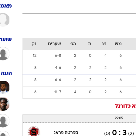
ענפים נוספים
מאמן
לוח שידורים
החידה של ספור
ארכיון מדורים
כתבו לנו
שוערי
מש
נצ
ת
הפ
שערים
נק
12
6-8
2
0
4
6
8
4-6
2
2
2
6
הגנה
8
6-6
2
2
2
6
6
11-7
4
0
2
6
א
כדורגל
22:05
3 : 0
ספרטה פראג
(0)
(2)