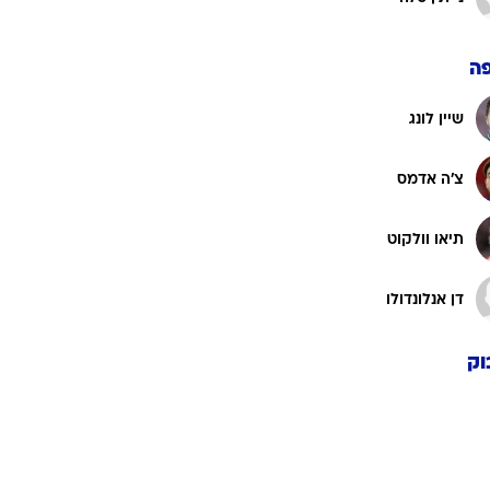
ה
שיין לונג
צ'ה אדמס
תיאו וולקוט
דן אנלונדולו
וק