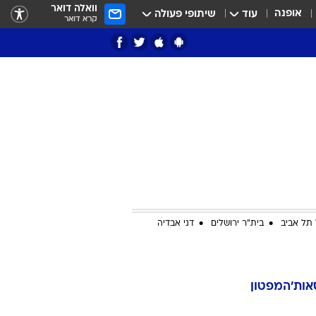
וואלה דואר
אופנה
עוד
שיתופי פעולה
קרא דואר
ציון 3
דאבל דריבל
תל אביב
בית"ר ירושלים
דני אבדיה
י
אות'המפטון