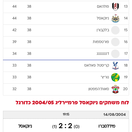
פולהאם
44
38
13
ניוקאסל
44
38
14
בלקבורן
42
38
15
פורטסמות
39
38
16
דגגגגגגג
34
38
17
קריסטל פאלאס
33
38
18
נוריץ'
33
38
19
סאות'המפטון
32
38
20
לוח משחקים
ניוקאסל
פרמיירליג 2004/05
כדורגל
14/08/2004
19:15
2 : 2
מידלסברו
ניוקאסל
(1)
(0)