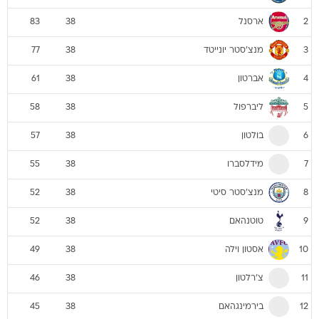
ארסנל
83
38
2
מנצ'סטר יונייטד
77
38
3
אברטון
61
38
4
ליברפול
58
38
5
בולטון
57
38
6
מידלסברו
55
38
7
מנצ'סטר סיטי
52
38
8
טוטנהאם
52
38
9
אסטון וילה
49
38
10
צ'רלטון
46
38
11
בירמינגהאם
45
38
12