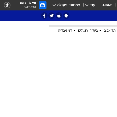
וואלה דואר
אופנה
עוד
שיתופי פעולה
קרא דואר
תל אביב
בית"ר ירושלים
דני אבדיה
ציון 3
דאבל דריבל
י