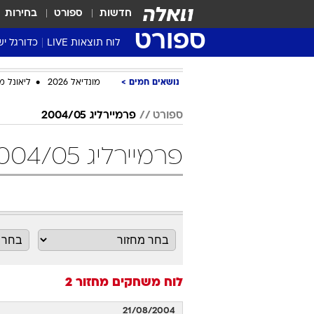
חדשות
ספורט
בחירות
ספורט
לוח תוצאות LIVE
כדורגל יש
ליגת העל Winner
נושאים חמים
מונדיאל 2026
ליאונל מ
סטט' ליגת
גביע המדי
ספורט
פרמיירליג 2004/05
גביע הטוט
פרמיירליג 2004/05 מחזור 2 כדורגל
שגרירים
נבחרות י
ליגה לאומ
ליגה א'
לוח משחקים
מחזור 2
21/08/2004