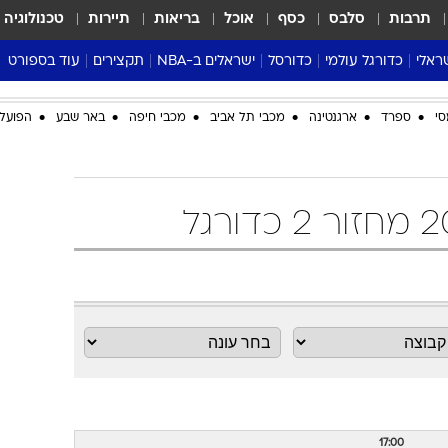
תרבות
סלבס
כסף
אוכל
בריאות
תיירות
טכנולוגיה
ראלי
כדורגל עולמי
כדורסל
ישראלים ב-NBA
תקצירים
עוד בספורט
ליגה אנגלית
ליגת העל
דני אבדיה
מונדיאל 2026
סי
ספרד
ארגנטינה
מכבי תל אביב
מכבי חיפה
באר שבע
הפועל 
 העל
ליגה ספרדית
דאבל דריבל
NBA
נה
ליגה איטלקית
יורוליג וכדורסל אירופי
טבלאות
ו
ליגה גרמנית
ליגה לאומית
פודקאסטים
ליגה צרפתית
נבחרות ישראל בכדורסל
מסכמים מחזור
שראל
ליגת האלופות
כדורסל נשים
אבא של שבת
ית
הליגה האירופית
מעל הטבעת
דרום אמריקה
סערה בממלכה
טניס
טראש טוק
ספורט אמריקא
פוקר
17:00