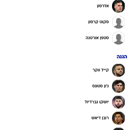
אדרסון
סקוט קרסון
סטפן אורטגה
הגנה
קייל ווקר
ג'ון סטונס
יושקו גברדיול
רובן דיאש