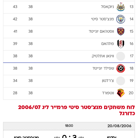
ניוקאסל
43
38
13
מנצ'סטר סיטי
42
38
14
ווסטהאם יונייטד
41
38
15
פולהאם
39
38
16
וויגאן אתלטיק
38
38
17
שפילד יונייטד
38
38
18
צ'רלטון
34
38
19
ווטפורד
28
38
20
לוח משחקים
מנצ'סטר סיטי
פרמייר ליג 2006/07
כדורגל
20/08/2006
18:00