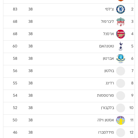
צ'לסי
83
38
2
ליברפול
68
38
3
ארסנל
68
38
4
טוטנהאם
60
38
5
אברטון
58
38
6
בולטון
56
38
7
רדינג
55
38
8
פורטסמות
54
38
9
בלקבורן
52
38
10
אסטון וילה
50
38
11
מידלסברו
46
38
12