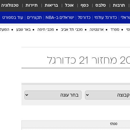
תרבות
סלבס
כסף
אוכל
בריאות
תיירות
טכנולוגיה
ראלי
כדורגל עולמי
כדורסל
ישראלים ב-NBA
תקצירים
עוד בספורט
ליגה אנגלית
ליגת העל
דני אבדיה
מונדיאל 2026
סי
ספרד
ארגנטינה
מכבי תל אביב
מכבי חיפה
באר שבע
הפועל 
 העל
ליגה ספרדית
דאבל דריבל
NBA
נה
ליגה איטלקית
יורוליג וכדורסל אירופי
טבלאות
ו
ליגה גרמנית
ליגה לאומית
פודקאסטים
ליגה צרפתית
נבחרות ישראל בכדורסל
מסכמים מחזור
שראל
ליגת האלופות
כדורסל נשים
אבא של שבת
ית
הליגה האירופית
מעל הטבעת
דרום אמריקה
סערה בממלכה
טניס
טראש טוק
ספורט אמריקא
פוקר
17:00