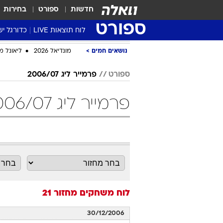
חדשות
ספורט
בחירות
ספורט
לוח תוצאות LIVE
כדורגל יש
ליגת העל Winner
נושאים חמים
מונדיאל 2026
ליאונל מ
סטט' ליגת
ספורט
פרמייר ליג 2006/07
גביע המדי
גביע הטוט
פרמייר ליג 2006/07 מחזור 21 כדורגל
שגרירים
נבחרות י
ליגה לאומ
ליגה א'
לוח משחקים
מחזור 21
30/12/2006