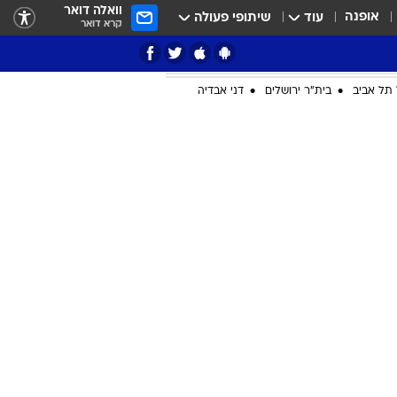
וואלה דואר
אופנה
עוד
שיתופי פעולה
קרא דואר
תל אביב
בית"ר ירושלים
דני אבדיה
ציון 3
דאבל דריבל
י