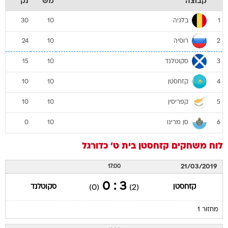
קבוצה
מש
נק
בלגיה
30
10
1
רוסיה
24
10
2
סקוטלנד
15
10
3
קזחסטן
10
10
4
קפריסין
10
10
5
סן מרינו
0
10
6
לוח משחקים
קזחסטן
בית ט'
כדורגל
21/03/2019
17:00
3 : 0
קזחסטן
סקוטלנד
(0)
(2)
מחזור 1