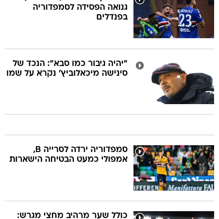
גנואה הפסידה לסמפדוריה
בפנדלים
"יהיה גיבור כמו סבא": הנכד של
סינישה מיכאלוביץ' נקרא על שמו
סמפדוריה ירדה לסרייה B,
אמפולי כמעט הבטיחה הישארות
כולל שער מרהיב מחצי מגרש: