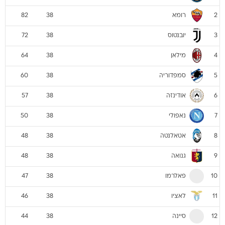
רומא
82
38
2
יובנטוס
72
38
3
מילאן
64
38
4
סמפדוריה
60
38
5
אודינזה
57
38
6
נאפולי
50
38
7
אטאלנטה
48
38
8
גנואה
48
38
9
פאלרמו
47
38
10
לאציו
46
38
11
סיינה
44
38
12