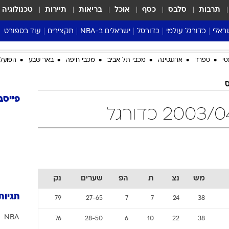
תרבות
סלבס
כסף
אוכל
בריאות
תיירות
טכנולוגיה
ראלי
כדורגל עולמי
כדורסל
ישראלים ב-NBA
תקצירים
עוד בספורט
ליגה אנגלית
ליגת העל
דני אבדיה
מונדיאל 2026
סי
ספרד
ארגנטינה
מכבי תל אביב
מכבי חיפה
באר שבע
הפועל 
 העל
ליגה ספרדית
דאבל דריבל
NBA
נה
ליגה איטלקית
יורוליג וכדורסל אירופי
טבלאות
ס
ו
ליגה גרמנית
ליגה לאומית
פודקאסטים
פייסב
ליגה צרפתית
נבחרות ישראל בכדורסל
מסכמים מחזור
שראל
ליגת האלופות
כדורסל נשים
אבא של שבת
ית
הליגה האירופית
מעל הטבעת
דרום אמריקה
סערה בממלכה
טניס
מש
נצ
ת
הפ
שערים
נק
טראש טוק
תגיות
79
27-65
7
7
24
38
ספורט אמריקא
NBA
פוקר
76
28-50
6
10
22
38