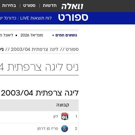
חדשות
ספורט
בחירות
ספורט
לוח תוצאות LIVE
כדורגל יש
ליגת העל Winner
נושאים חמים
מונדיאל 2026
ליאונל מ
סטט' ליגת
גביע המדי
ספורט
ליגה צרפתית 2003/04
ני
גביע הטוט
ניס ליגה צרפתית 2003/04 כדורגל
שגרירים
נבחרות י
ליגה לאומ
ליגה צרפתית 2003/04
ליגה א'
קבוצה
ליון
1
פריז סן ז'רמן
2