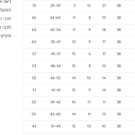
ג'אני א
ענפים נוספים
75
29-59
5
12
21
38
הפועל 
לוח שידורים
65
34-60
11
8
19
38
מכבי נת
החידה של ספור
מכבי ת
ארכיון מדורים
63
42-54
11
9
18
38
פיפ"א
כתבו לנו
60
35-47
12
9
17
38
57
45-51
15
6
17
38
53
48-34
15
8
15
38
52
44-55
14
10
14
38
51
41-41
15
9
14
38
50
39-42
10
17
11
38
50
43-40
14
11
13
38
43
51-44
15
13
10
38