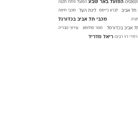
הפועל באר שבע
ינפנטינו
הפועל פתח תקוה
תל אביב
לברון ג'יימס
ליגת העל
מכבי חיפה
מכבי תל אביב בכדורגל
ניה
ט1
ל אביב בכדורסל
מנור סולומון
עירוני טבריה
מחוץ לקווים
ריאל מדריד
רודרי
רוי רביבו
4-4-2
משרד החוץ
רץ על הקווים
ספורט בחקירה
סוגרים שנה
מונדיאל 2014
בראש ובראשונה
אליפות אפריקה 2015
יורו צעירות 2013
לונדון 2012
יורו 2012