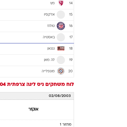
מץ
14
אז'קסיו
15
טולוז
16
באסטיה
17
גנגאן
18
לה מאן
19
מונפלייה
20
לוח משחקים
ניס
ליגה צרפתית 2003/04
02/08/2003
אוקזר
מחזור 1