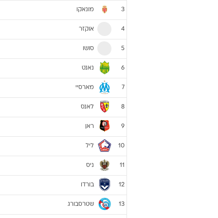
מונאקו
3
אוקזר
4
סושו
5
נאנט
6
מארסיי
7
לאנס
8
ראן
9
ליל
10
ניס
11
בורדו
12
שטרסבורג
13