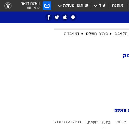
וואלה דואר
אופנה
עוד
שיתופי פעולה
קרא דואר
תל אביב
בית"ר ירושלים
דני אבדיה
ציון 3
וק
דאבל דריבל
 וואלה
י
ארסנל
בית"ר ירושלים
ברצלונה בכדורגל