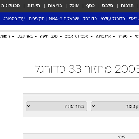
תרבות
סלבס
כסף
אוכל
בריאות
תיירות
טכנולוגיה
ראלי
כדורגל עולמי
כדורסל
ישראלים ב-NBA
תקצירים
עוד בספורט
ליגה אנגלית
ליגת העל
דני אבדיה
מונדיאל 2026
סי
ספרד
ארגנטינה
מכבי תל אביב
מכבי חיפה
באר שבע
הפועל 
 העל
ליגה ספרדית
דאבל דריבל
NBA
נה
ליגה איטלקית
יורוליג וכדורסל אירופי
טבלאות
ו
ליגה גרמנית
ליגה לאומית
פודקאסטים
ליגה צרפתית
נבחרות ישראל בכדורסל
מסכמים מחזור
שראל
ליגת האלופות
כדורסל נשים
אבא של שבת
ית
הליגה האירופית
מעל הטבעת
דרום אמריקה
סערה בממלכה
טניס
טראש טוק
ספורט אמריקא
פוקר
18:15