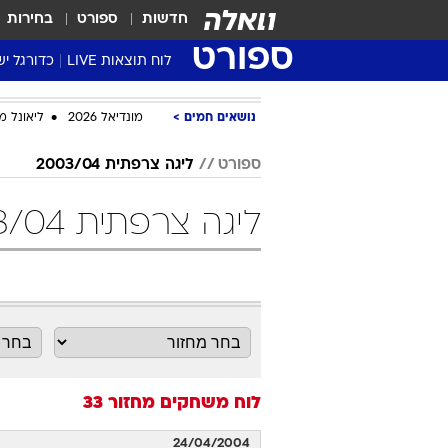
חדשות
ספורט
בחירות
ספורט
לוח תוצאות LIVE
כדורגל יש
ליגת העל Winner
נושאים חמים
מונדיאל 2026
ליאונל מ
סטט' ליגת
גביע המדי
ספורט
ליגה צרפתית 2003/04
גביע הטוט
ליגה צרפתית 2003/04 מחזור 33 כדורגל
שגרירים
נבחרות י
ליגה לאומ
ליגה א'
לוח משחקים
מחזור 33
24/04/2004