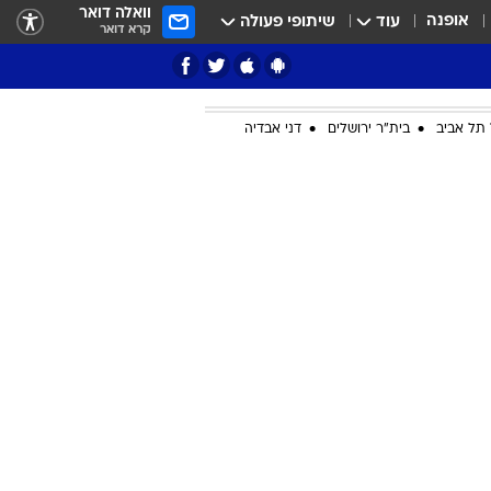
וואלה דואר
אופנה
עוד
שיתופי פעולה
קרא דואר
תל אביב
בית"ר ירושלים
דני אבדיה
ציון 3
דאבל דריבל
י