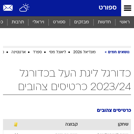
ספורט
ראשי
חדשות
מבזקים
ספורט
ויראלי
תרבות
כס
נושאים חמים
מונדיאל 2026
ליאונל מסי
ספרד
ארגנטינה
מכב
כדורגל ליגת העל בכדורגל
2023/24 כרטיסים צהובים
כרטיסים צהובים
שחקן
קבוצה
נמניה
ליוביסבלייביץ'
מכבי בני ריינה
14
חסן
חילו
בני סכנין
12