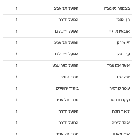
רון
אונגר
הפועל חדרה
1
אדבאיו
אדליי
הפועל ירושלים
1
זיו
מורגן
הפועל תל אביב
1
עידן
דהן
הפועל ירושלים
1
איאד
אבו עביד
הפועל באר שבע
1
יובל
שדה
מכבי נתניה
1
עומר
קורסיה
בית"ר ירושלים
1
קיקו
בונדוסו
מכבי תל אביב
1
ליאור
רוקח
הפועל חדרה
1
אוהד
לויטה
הפועל חדרה
1
איבן
מאסון
מכבי תל אביב
1
שלומי
אזולאי
מכבי בני ריינה
1