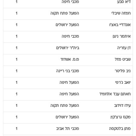
אונדז'יי
באצ'ו
הפועל ירושלים
1
איתמר
ניצן
מכבי חיפה
1
דן
עזריה
בית"ר ירושלים
1
שביט
מזל
מ.ס. אשדוד
1
ניב
פליטר
מכבי בני ריינה
1
יואב
ג'רפי
הפועל חיפה
1
חאתם
עבד אלחמיד
הפועל חיפה
1
עידו
דוידוב
הפועל פתח תקוה
1
מקס
גרצ'קין
הפועל ירושלים
1
מתן
בלטקסה
מכבי תל אביב
1
יונתן
כהן
מכבי תל אביב
1