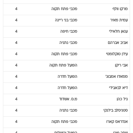
עמית
מאיר
מכבי בני ריינה
4
ענאן
חלאילי
מכבי חיפה
4
אביב
אברהם
מכבי נתניה
4
עידן
טוקלומטי
מכבי פתח תקוה
4
אבי
ריקן
הפועל פתח תקוה
4
ממאדו
אמבוג'
הפועל חדרה
4
דיא
לבאבידי
הפועל חדרה
4
גיל
כהן
מ.ס. אשדוד
4
סטניסלב
בילנקי
מכבי נתניה
4
אנדראס
קארו
מכבי פתח תקוה
4
שחר
פיבן
הפועל ירושלים
4
מנשה
זלקה
הפועל חדרה
4