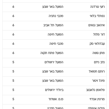
נפתלי
בלאי
מכבי נתניה
6
איהאב
גנאים
הפועל תל אביב
6
דור
מלול
הפועל חיפה
6
עבדולאי
סק
מכבי חיפה
6
מתן
גושה
הפועל פתח תקוה
6
נדב
נידם
הפועל ירושלים
5
רותם
חטואל
הפועל באר שבע
5
מיגל
ויטור
הפועל באר שבע
5
פלאמן
גלאבוב
בית"ר ירושלים
5
מרטין
אנדזי
מ.ס. אשדוד
5
פיליפ
איפולה
הפועל חדרה
5
ינון
אליהו
הפועל חיפה
5