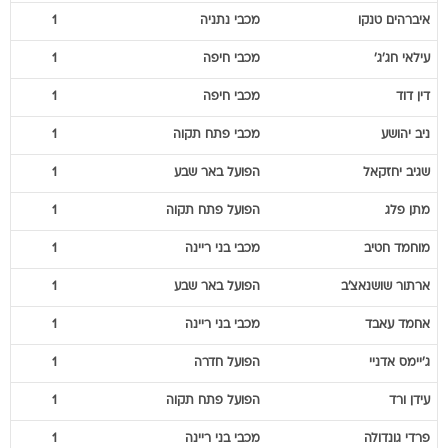
עילאי
חג'ג'
מכבי חיפה
1
דין
דוד
מכבי חיפה
1
ניב
יהושע
מכבי פתח תקוה
1
שגיב
יחזקאל
הפועל באר שבע
1
מתן
פלג
הפועל פתח תקוה
1
מוחמד
חטיב
מכבי בני ריינה
1
ארתור
שושנאצ'ב
הפועל באר שבע
1
אחמד
עאבד
מכבי בני ריינה
1
ג'יימס
אדניי
הפועל חדרה
1
עידן
ורד
הפועל פתח תקוה
1
פרדי
גונדולה
מכבי בני ריינה
1
בובקאר
טאמבדו
הפועל תל אביב
1