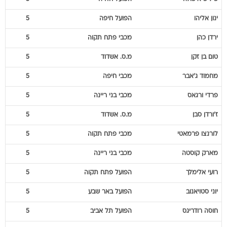
ירדן
כהן
מכבי פתח תקוה
5
טום
בן זקן
מ.ס. אשדוד
5
מחמוד
ג'אבר
מכבי חיפה
5
פרדי
ורגאס
מכבי בני ריינה
5
ז'ורדן
סבן
מ.ס. אשדוד
5
לורנצו
פרמאטי
מכבי פתח תקוה
5
מארק
קוסטה
מכבי בני ריינה
5
רועי
אלימלך
הפועל פתח תקוה
5
יוני
סטויאנוב
הפועל באר שבע
5
חוסה
רודריגס
הפועל תל אביב
5
זאהי
אחמד
בני סכנין
5
איתי
שכטר
הפועל פתח תקוה
5