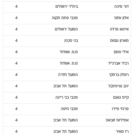
אלון
אזוגי
מכבי פתח תקוה
4
איינאו
פרדה
הפועל ירושלים
4
מארון
גנטוס
בני סכנין
4
אילי
טמם
מ.ס. אשדוד
4
רביד
אברג'יל
מ.ס. אשדוד
4
רוסלן
ברסקי
הפועל חדרה
4
יהב
גורפינקל
הפועל תל אביב
4
קייס
גאנם
מכבי בני ריינה
4
פרנזי
פיירו
מכבי חיפה
4
אמיליוס
זובאס
הפועל תל אביב
4
רז
מאיר
הפועל תל אביב
4
מרקו
וולף
מכבי פתח תקוה
4