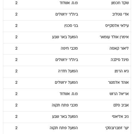
עילאי
אלמקייס
בני סכנין
2
אימרן
אולד עומאר
הפועל באר שבע
2
ליאור
קאסה
מכבי חיפה
2
מיגל
סילבה
בית"ר ירושלים
2
גיא
הרמן
הפועל חדרה
2
אוהד
אלמגור
הפועל ירושלים
2
אריאל
הרוש
מ.ס. אשדוד
2
אביב
סלם
מכבי פתח תקוה
2
ניב
אליאסי
הפועל באר שבע
2
יער
זמברובסקי
הפועל פתח תקוה
2
לירן
חזן
מכבי פתח תקוה
2