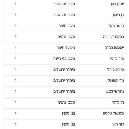
דן
ביטון
מכבי תל אביב
1
תומר
חמד
מכבי חיפה
1
בסאם
זערורה
מכבי נתניה
1
ייסמאו
קבדה
הפועל חיפה
1
מור
ברמי
מכבי בני ריינה
1
מיירון
ג'ורג'
בית"ר ירושלים
1
גידי
קאניוק
בית"ר ירושלים
1
נהוראי
דבוש
בית"ר ירושלים
1
רז
כרמי
מכבי נתניה
1
מתנאל
טדסה
בני סכנין
1
דור
חוגי
בני סכנין
1
ניב
טובול
הפועל חיפה
1