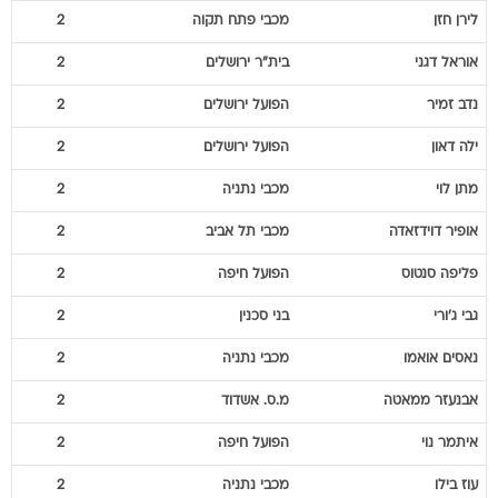
אוראל
דגני
בית"ר ירושלים
2
נדב
זמיר
הפועל ירושלים
2
ילה
דאון
הפועל ירושלים
2
מתן
לוי
מכבי נתניה
2
אופיר
דוידזאדה
מכבי תל אביב
2
פליפה
סנטוס
הפועל חיפה
2
גבי
ג'ורי
בני סכנין
2
נאסים
אואמו
מכבי נתניה
2
אבנעזר
ממאטה
מ.ס. אשדוד
2
איתמר
נוי
הפועל חיפה
2
עוז
בילו
מכבי נתניה
2
לואי
חלף
מכבי בני ריינה
2