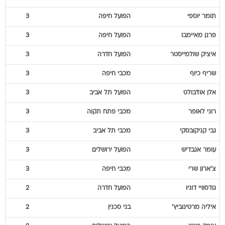
פרנן
מאיימבו
הפועל חיפה
3
איציק
שולמייסטר
הפועל חדרה
3
שריף
כיוף
מכבי חיפה
3
אלן
אוז'בולט
הפועל תל אביב
3
רוני
לאופר
מכבי פתח תקוה
3
גבי
קניקובסקי
מכבי תל אביב
3
עומר
אגבדיש
הפועל ירושלים
3
צ'ארון
שרי
מכבי חיפה
3
גודסוויי
דוניו
הפועל חדרה
2
איליה
מרטינוביץ'
בני סכנין
2
אופק
ביטון
הפועל ירושלים
2
מקסימו
לוי
הפועל באר שבע
2