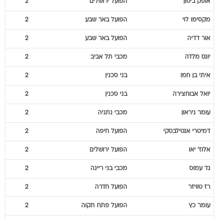
אור
דדיה
הפועל באר שבע
2
יונס
מלדה
מכבי תל אביב
2
איתי
בן חמו
בני סכנין
2
יואל
אבוחצירה
בני סכנין
2
עומר
ניראון
מכבי נתניה
2
דמיטרי
אנטילבסקי
הפועל חיפה
2
אלוז'
יאו
הפועל ירושלים
2
גד
עמוס
מכבי בני ריינה
2
רז
טוויזר
הפועל חדרה
2
עומר
כץ
הפועל פתח תקוה
2
שקד
חכמון
מ.ס. אשדוד
2
אדי
גוטליב
בית"ר ירושלים
2