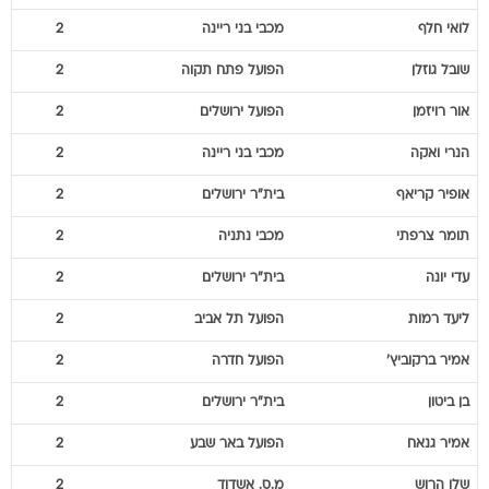
שובל
גוזלן
הפועל פתח תקוה
2
אור
רויזמן
הפועל ירושלים
2
הנרי
ואקה
מכבי בני ריינה
2
אופיר
קריאף
בית"ר ירושלים
2
תומר
צרפתי
מכבי נתניה
2
עדי
יונה
בית"ר ירושלים
2
ליעד
רמות
הפועל תל אביב
2
אמיר
ברקוביץ'
הפועל חדרה
2
בן
ביטון
בית"ר ירושלים
2
אמיר
גנאח
הפועל באר שבע
2
שלו
הרוש
מ.ס. אשדוד
2
יוריס
ואן אובריים
מכבי תל אביב
2