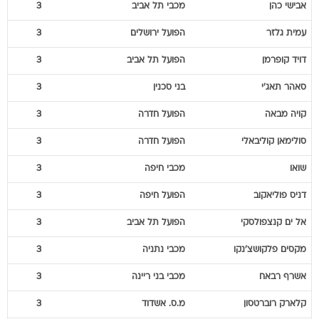
דויד
קופרמן
הפועל תל אביב
3
סאהר
תאג'י
בני סכנין
3
קויה
מבאה
הפועל חדרה
3
סולימאן
קוליבאלי
הפועל חדרה
3
שואו
מכבי חיפה
3
דניס
פוליאקוב
הפועל חיפה
3
אל ים
קנצפולסקי
הפועל תל אביב
3
מקסים
פלקושצ'נקו
מכבי נתניה
3
אשרף
רבאח
מכבי בני ריינה
3
קלארק
רוברטסון
מ.ס. אשדוד
3
איסמעילה
סורו
בית"ר ירושלים
3