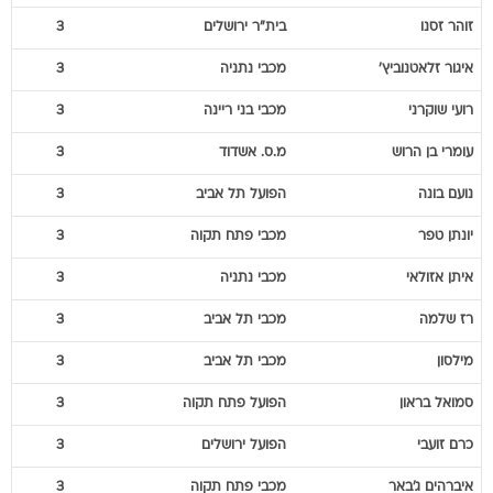
איגור
זלאטנוביץ'
מכבי נתניה
3
רועי
שוקרני
מכבי בני ריינה
3
עומרי
בן הרוש
מ.ס. אשדוד
3
נועם
בונה
הפועל תל אביב
3
יונתן
טפר
מכבי פתח תקוה
3
איתן
אזולאי
מכבי נתניה
3
רז
שלמה
מכבי תל אביב
3
מילסון
מכבי תל אביב
3
סמואל
בראון
הפועל פתח תקוה
3
כרם
זועבי
הפועל ירושלים
3
איברהים
ג'באר
מכבי פתח תקוה
3
תומר
יוספי
הפועל חיפה
3