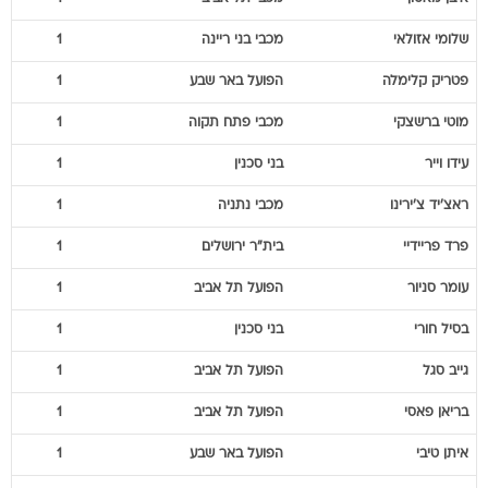
פטריק
קלימלה
הפועל באר שבע
1
מוטי
ברשצקי
מכבי פתח תקוה
1
עידו
וייר
בני סכנין
1
ראצ'יד
צ'ירינו
מכבי נתניה
1
פרד
פריידיי
בית"ר ירושלים
1
עומר
סניור
הפועל תל אביב
1
בסיל
חורי
בני סכנין
1
גייב
סגל
הפועל תל אביב
1
בריאן
פאסי
הפועל תל אביב
1
איתן
טיבי
הפועל באר שבע
1
דיא
סבע
מכבי חיפה
1
חמזה
שיבלי
הפועל פתח תקוה
1