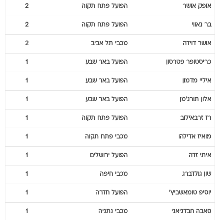
בר
נאווי
הפועל פתח תקוה
2
אושר
דוידה
מכבי תל אביב
2
כריסטופר
פטרסון
הפועל באר שבע
1
איליי
מדמון
הפועל באר שבע
1
אלון
תורג'מן
הפועל באר שבע
1
רז
זרבאילוב
הפועל פתח תקוה
1
מואיז
אדילהו
מכבי פתח תקוה
1
איתי
זדה
הפועל ירושלים
1
שון
גולדברג
מכבי חיפה
1
יוסיפ
טומאשביץ'
הפועל חדרה
1
סאבה
חבדגיאני
מכבי נתניה
1
איברהים
טנקו
מכבי נתניה
1