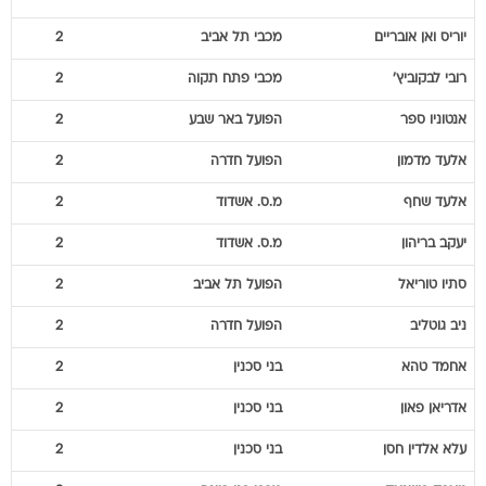
רובי
לבקוביץ'
מכבי פתח תקוה
2
אנטוניו
ספר
הפועל באר שבע
2
אלעד
מדמון
הפועל חדרה
2
אלעד
שחף
מ.ס. אשדוד
2
יעקב
בריהון
מ.ס. אשדוד
2
סתיו
טוריאל
הפועל תל אביב
2
ניב
גוטליב
הפועל חדרה
2
אחמד
טהא
בני סכנין
2
אדריאן
פאון
בני סכנין
2
עלא אלדין
חסן
בני סכנין
2
טארק
בושנאק
מכבי בני ריינה
2
סטפן
אומאונגה
בני סכנין
2