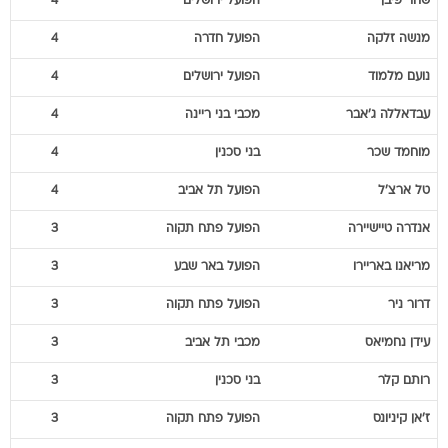
נועם
מלמוד
הפועל ירושלים
4
עבדאללה
ג'אבר
מכבי בני ריינה
4
מוחמד
שכר
בני סכנין
4
טל
ארצ'ל
הפועל תל אביב
4
אנדרה
טיישיירה
הפועל פתח תקוה
3
מריאנו
באריירו
הפועל באר שבע
3
דרור
ניר
הפועל פתח תקוה
3
עידן
נחמיאס
מכבי תל אביב
3
רותם
קלר
בני סכנין
3
ז'אן
קיניונס
הפועל פתח תקוה
3
אבישי
כהן
מכבי תל אביב
3
עמית
גלזר
הפועל ירושלים
3