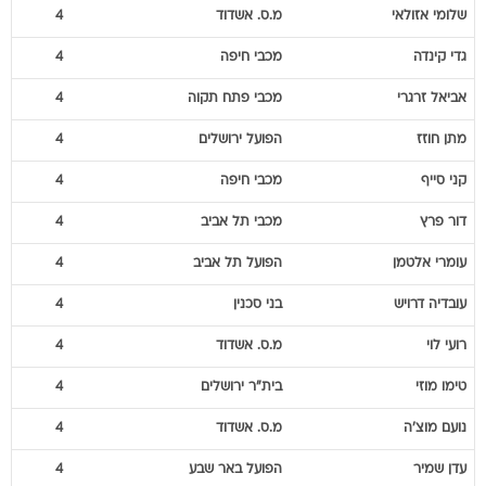
גדי
קינדה
מכבי חיפה
4
אביאל
זרגרי
מכבי פתח תקוה
4
מתן
חוזז
הפועל ירושלים
4
קני
סייף
מכבי חיפה
4
דור
פרץ
מכבי תל אביב
4
עומרי
אלטמן
הפועל תל אביב
4
עובדיה
דרויש
בני סכנין
4
רועי
לוי
מ.ס. אשדוד
4
טימו
מוזי
בית"ר ירושלים
4
נועם
מוצ'ה
מ.ס. אשדוד
4
עדן
שמיר
הפועל באר שבע
4
דור
מיכה
בית"ר ירושלים
4