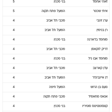
ערן
זהבי
מכבי תל אביב
4
רן
בנימין
הפועל תל אביב
4
מוחמד
בדארנה
בני סכנין
4
דריק
לוקאסן
מכבי תל אביב
4
מוחמד
אבו ניל
בני סכנין
4
עדן
קארצב
מכבי תל אביב
4
דן
איינבינדר
הפועל תל אביב
4
נועם
בן הרוש
הפועל חיפה
4
אנאס
מחאמיד
מכבי פתח תקוה
4
קונסטנטינוס
סוטיריו
בני סכנין
4
שלומי
אזולאי
מ.ס. אשדוד
4