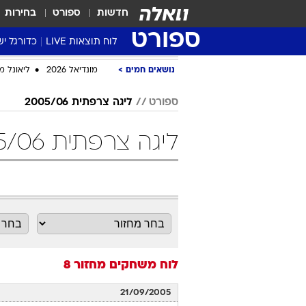
חדשות
ספורט
בחירות
ספורט
לוח תוצאות LIVE
כדורגל יש
ליגת העל Winner
נושאים חמים
מונדיאל 2026
ליאונל מ
סטט' ליגת
ספורט
ליגה צרפתית 2005/06
גביע המדי
גביע הטוט
ליגה צרפתית 2005/06 מחזור 8 כדורגל
שגרירים
נבחרות י
ליגה לאומ
ליגה א'
לוח משחקים
מחזור 8
21/09/2005