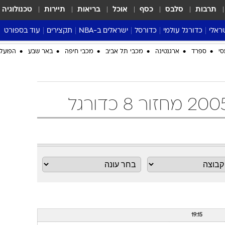
תרבות
סלבס
כסף
אוכל
בריאות
תיירות
טכנולוגיה
ראלי
כדורגל עולמי
כדורסל
ישראלים ב-NBA
תקצירים
עוד בספורט
ליגה אנגלית
ליגת העל
דני אבדיה
מונדיאל 2026
סי
ספרד
ארגנטינה
מכבי תל אביב
מכבי חיפה
באר שבע
הפועל 
 העל
ליגה ספרדית
דאבל דריבל
NBA
נה
ליגה איטלקית
יורוליג וכדורסל אירופי
טבלאות
ו
ליגה גרמנית
ליגה לאומית
פודקאסטים
ליגה צרפתית
נבחרות ישראל בכדורסל
מסכמים מחזור
שראל
ליגת האלופות
כדורסל נשים
אבא של שבת
ית
הליגה האירופית
מעל הטבעת
דרום אמריקה
סערה בממלכה
טניס
טראש טוק
ספורט אמריקא
פוקר
19:15