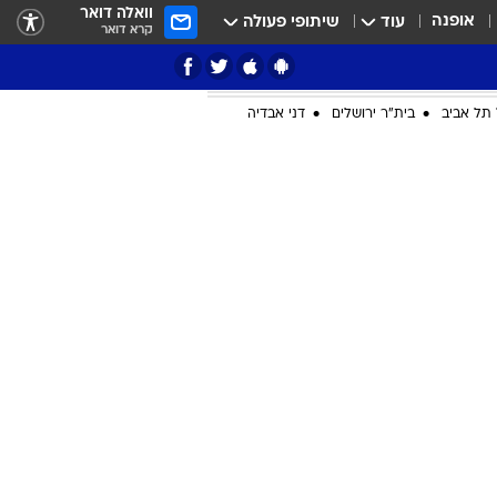
וואלה דואר
אופנה
עוד
שיתופי פעולה
קרא דואר
תל אביב
בית"ר ירושלים
דני אבדיה
ציון 3
דאבל דריבל
י