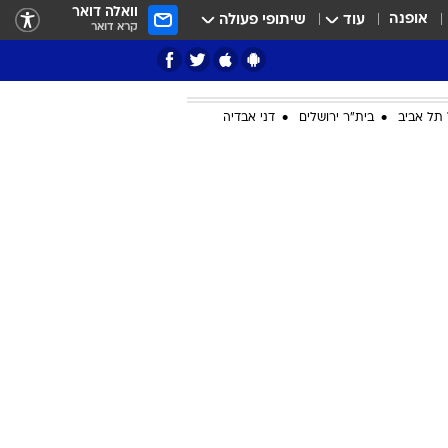
וואלה דואר
אופנה
עוד
שיתופי פעולה
קרא דואר
תל אביב
בית"ר ירושלים
דני אבדיה
ציון 3
דאבל דריבל
י