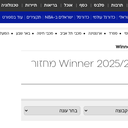
תרבות
סלבס
כסף
אוכל
בריאות
תיירות
טכנולוגיה
ראלי
כדורגל עולמי
כדורסל
ישראלים ב-NBA
תקצירים
עוד בספורט
ליגה אנגלית
ליגת העל
דני אבדיה
מונדיאל 2026
סי
ספרד
ארגנטינה
מכבי תל אביב
מכבי חיפה
באר שבע
הפועל 
 העל
ליגה ספרדית
דאבל דריבל
NBA
נה
ליגה איטלקית
יורוליג וכדורסל אירופי
טבלאות
ו
ליגה גרמנית
ליגה לאומית
פודקאסטים
טבלת ליגת העל 2025/26 Winner מחזור
ליגה צרפתית
נבחרות ישראל בכדורסל
מסכמים מחזור
שראל
ליגת האלופות
כדורסל נשים
אבא של שבת
ית
הליגה האירופית
מעל הטבעת
דרום אמריקה
סערה בממלכה
טניס
טראש טוק
ספורט אמריקא
פוקר