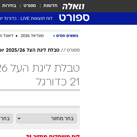
חדשות
ספורט
בחירות
ספורט
לוח תוצאות LIVE
כדורגל יש
ליגת העל Winner
נושאים חמים
מונדיאל 2026
ליאונל מ
סטט' ליגת
גביע המדי
ספורט
טבלת ליגת העל 2025/26 Winner
גביע הטוט
שגרירים
נבחרות י
21 כדורגל
ליגה לאומ
ליגה א'