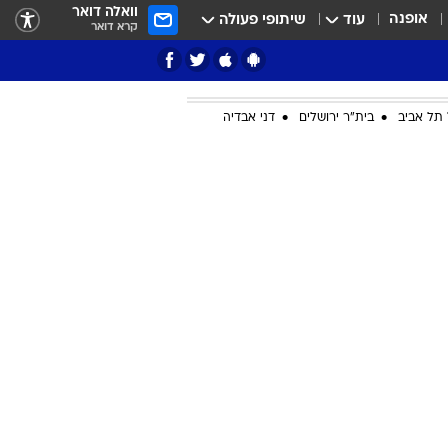
וואלה דואר
אופנה
עוד
שיתופי פעולה
קרא דואר
תל אביב
בית"ר ירושלים
דני אבדיה
ציון 3
דאבל דריבל
י