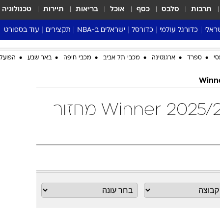
תרבות
סלבס
כסף
אוכל
בריאות
תיירות
טכנולוגיה
ראלי
כדורגל עולמי
כדורסל
ישראלים ב-NBA
תקצירים
עוד בספורט
ליגה אנגלית
ליגת העל
דני אבדיה
מונדיאל 2026
סי
ספרד
ארגנטינה
מכבי תל אביב
מכבי חיפה
באר שבע
הפועל 
 העל
ליגה ספרדית
דאבל דריבל
NBA
נה
ליגה איטלקית
יורוליג וכדורסל אירופי
טבלאות
ו
ליגה גרמנית
ליגה לאומית
פודקאסטים
טבלת ליגת העל 2025/26 Winner מחזור
ליגה צרפתית
נבחרות ישראל בכדורסל
מסכמים מחזור
שראל
ליגת האלופות
כדורסל נשים
אבא של שבת
ית
הליגה האירופית
מעל הטבעת
דרום אמריקה
סערה בממלכה
טניס
טראש טוק
ספורט אמריקא
פוקר