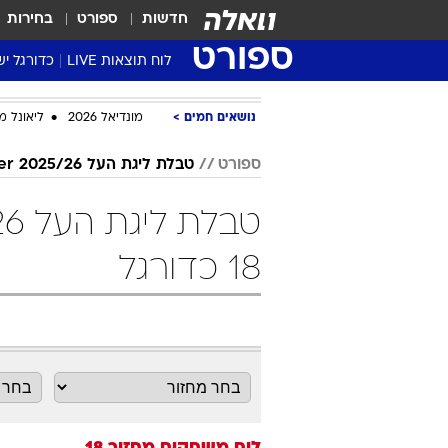
חדשות
ספורט
בחירות
ספורט
לוח תוצאות LIVE
כדורגל יש
ליגת העל Winner
נושאים חמים
מונדיאל 2026
ליאונל מ
סטט' ליגת
גביע המדי
ספורט
טבלת ליגת העל 2025/26 Winner
גביע הטוט
שגרירים
נבחרות י
18 כדורגל
ליגה לאומ
ליגה א'