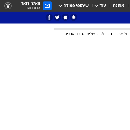
וואלה דואר
אופנה
עוד
שיתופי פעולה
קרא דואר
תל אביב
בית"ר ירושלים
דני אבדיה
ציון 3
דאבל דריבל
י