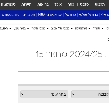
תרבות
סלבס
כסף
אוכל
בריאות
תיירות
טכנולוגיה
ראלי
כדורגל עולמי
כדורסל
ישראלים ב-NBA
תקצירים
עוד בספורט
ליגה אנגלית
ליגת העל
דני אבדיה
מונדיאל 2026
סי
ספרד
ארגנטינה
מכבי תל אביב
מכבי חיפה
באר שבע
הפועל 
 העל
ליגה ספרדית
דאבל דריבל
NBA
נה
ליגה איטלקית
יורוליג וכדורסל אירופי
טבלאות
ו
ליגה גרמנית
ליגה לאומית
פודקאסטים
טבלת ליגה צרפתית 2024/25 מחזור 15
ליגה צרפתית
נבחרות ישראל בכדורסל
מסכמים מחזור
שראל
ליגת האלופות
כדורסל נשים
אבא של שבת
ית
הליגה האירופית
מעל הטבעת
דרום אמריקה
סערה בממלכה
טניס
טראש טוק
ספורט אמריקא
פוקר