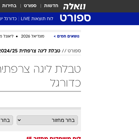
חדשות
ספורט
בחירות
ספורט
לוח תוצאות LIVE
כדורגל יש
ליגת העל Winner
נושאים חמים
מונדיאל 2026
ליאונל מ
סטט' ליגת
גביע המדי
ספורט
טבלת ליגה צרפתית 2024/25
גביע הטוט
שגרירים
נבחרות י
כדורגל
ליגה לאומ
ליגה א'