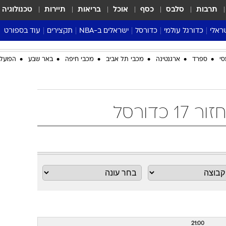
תרבות
סלבס
כסף
אוכל
בריאות
תיירות
טכנולוגיה
ראלי
כדורגל עולמי
כדורסל
ישראלים ב-NBA
תקצירים
עוד בספורט
ליגה אנגלית
ליגת העל
דני אבדיה
מונדיאל 2026
סי
ספרד
ארגנטינה
מכבי תל אביב
מכבי חיפה
באר שבע
הפועל 
 העל
ליגה ספרדית
דאבל דריבל
NBA
נה
ליגה איטלקית
יורוליג וכדורסל אירופי
טבלאות
ו
ליגה גרמנית
ליגה לאומית
פודקאסטים
ליגה צרפתית
נבחרות ישראל בכדורסל
מסכמים מחזור
שראל
ליגת האלופות
כדורסל נשים
אבא של שבת
ית
הליגה האירופית
מעל הטבעת
דרום אמריקה
סערה בממלכה
טניס
טראש טוק
ספורט אמריקא
פוקר
21:00