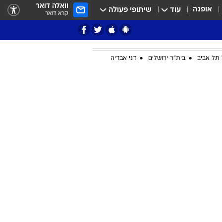
וואלה דואר
אופנה
עוד
שיתופי פעולה
קרא דואר
תל אביב
בית"ר ירושלים
דני אבדיה
ציון 3
דאבל דריבל
י