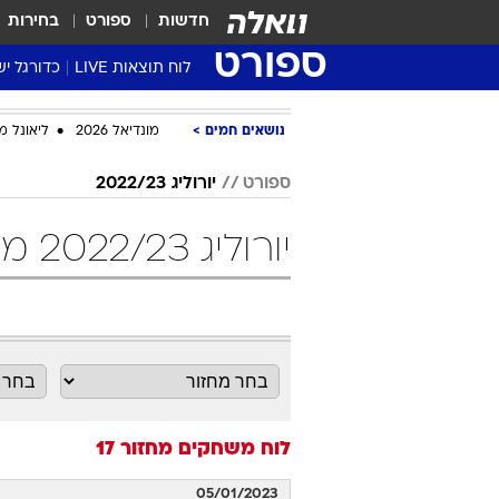
חדשות
ספורט
בחירות
ספורט
לוח תוצאות LIVE
כדורגל יש
ליגת העל Winner
נושאים חמים
מונדיאל 2026
ליאונל מ
סטט' ליגת
גביע המדי
ספורט
יורוליג 2022/23
גביע הטוט
יורוליג 2022/23 מחזור 17 כדורסל
שגרירים
נבחרות י
ליגה לאומ
ליגה א'
לוח משחקים
מחזור 17
05/01/2023