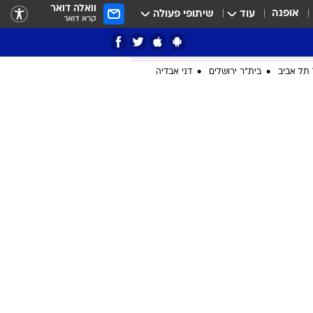
וואלה דואר
אופנה
עוד
שיתופי פעולה
קרא דואר
תל אביב
בית"ר ירושלים
דני אבדיה
ציון 3
דאבל דריבל
י