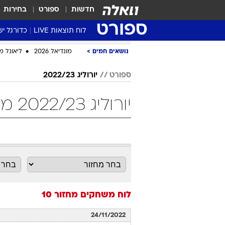
חדשות
ספורט
בחירות
ספורט
לוח תוצאות LIVE
כדורגל יש
ליגת העל Winner
נושאים חמים
מונדיאל 2026
ליאונל מ
סטט' ליגת
ספורט
יורוליג 2022/23
גביע המדי
גביע הטוט
יורוליג 2022/23 מחזור 10 כדורסל
שגרירים
נבחרות י
ליגה לאומ
ליגה א'
לוח משחקים
מחזור 10
24/11/2022