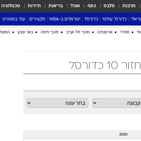
תרבות
סלבס
כסף
אוכל
בריאות
תיירות
טכנולוגיה
ראלי
כדורגל עולמי
כדורסל
ישראלים ב-NBA
תקצירים
עוד בספורט
ליגה אנגלית
ליגת העל
דני אבדיה
מונדיאל 2026
סי
ספרד
ארגנטינה
מכבי תל אביב
מכבי חיפה
באר שבע
הפועל 
 העל
ליגה ספרדית
דאבל דריבל
NBA
נה
ליגה איטלקית
יורוליג וכדורסל אירופי
טבלאות
ו
ליגה גרמנית
ליגה לאומית
פודקאסטים
ליגה צרפתית
נבחרות ישראל בכדורסל
מסכמים מחזור
שראל
ליגת האלופות
כדורסל נשים
אבא של שבת
ית
הליגה האירופית
מעל הטבעת
דרום אמריקה
סערה בממלכה
טניס
טראש טוק
ספורט אמריקא
פוקר
21:00