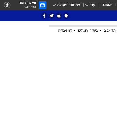
וואלה דואר
אופנה
עוד
שיתופי פעולה
קרא דואר
תל אביב
בית"ר ירושלים
דני אבדיה
ציון 3
דאבל דריבל
י