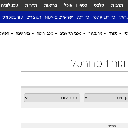
תרבות
סלבס
כסף
אוכל
בריאות
תיירות
טכנולוגיה
ראלי
כדורגל עולמי
כדורסל
ישראלים ב-NBA
תקצירים
עוד בספורט
ליגה אנגלית
ליגת העל
דני אבדיה
מונדיאל 2026
סי
ספרד
ארגנטינה
מכבי תל אביב
מכבי חיפה
באר שבע
הפועל 
 העל
ליגה ספרדית
דאבל דריבל
NBA
נה
ליגה איטלקית
יורוליג וכדורסל אירופי
טבלאות
ו
ליגה גרמנית
ליגה לאומית
פודקאסטים
ליגה צרפתית
נבחרות ישראל בכדורסל
מסכמים מחזור
שראל
ליגת האלופות
כדורסל נשים
אבא של שבת
ית
הליגה האירופית
מעל הטבעת
דרום אמריקה
סערה בממלכה
טניס
טראש טוק
ספורט אמריקא
פוקר
21:00