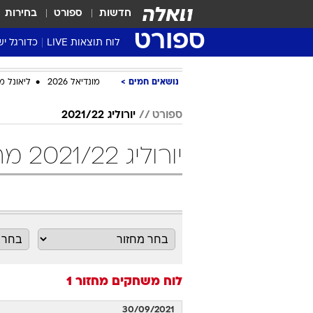
חדשות
ספורט
בחירות
ספורט
לוח תוצאות LIVE
כדורגל יש
ליגת העל Winner
נושאים חמים
מונדיאל 2026
ליאונל מ
סטט' ליגת
גביע המדי
ספורט
יורוליג 2021/22
גביע הטוט
יורוליג 2021/22 מחזור 1 כדורסל
שגרירים
נבחרות י
ליגה לאומ
ליגה א'
לוח משחקים
מחזור 1
30/09/2021