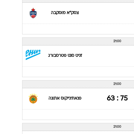
ענפים נוספים
לוח שידורים
צסק"א מוסקבה
החידה של ספור
ארכיון מדורים
כתבו לנו
21:00
זניט סנט פטרסבורג
21:00
75 : 63
פנאתינייקוס אתונה
21:00