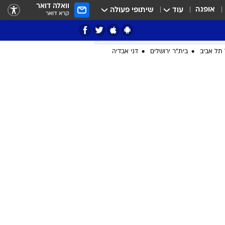
וואלה דואר
אופנה
עוד
שיתופי פעולה
קרא דואר
תל אביב
בית"ר ירושלים
דני אבדיה
ציון 3
דאבל דריבל
י