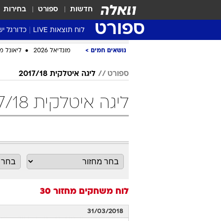
חדשות
ספורט
בחירות
ספורט
לוח תוצאות LIVE
כדורגל יש
ליגת העל Winner
נושאים חמים
מונדיאל 2026
ליאונל מ
סטט' ליגת
ספורט
ליגה איטלקית 2017/18
גביע המדי
גביע הטוט
ליגה איטלקית 2017/18 מחזור 30 כדורגל
שגרירים
נבחרות י
ליגה לאומ
ליגה א'
לוח משחקים
מחזור 30
31/03/2018