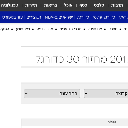
תרבות
סלבס
כסף
אוכל
בריאות
תיירות
טכנולוגיה
ראלי
כדורגל עולמי
כדורסל
ישראלים ב-NBA
תקצירים
עוד בספורט
ליגה אנגלית
ליגת העל
דני אבדיה
מונדיאל 2026
סי
ספרד
ארגנטינה
מכבי תל אביב
מכבי חיפה
באר שבע
הפועל 
 העל
ליגה ספרדית
דאבל דריבל
NBA
נה
ליגה איטלקית
יורוליג וכדורסל אירופי
טבלאות
ו
ליגה גרמנית
ליגה לאומית
פודקאסטים
ליגה צרפתית
נבחרות ישראל בכדורסל
מסכמים מחזור
שראל
ליגת האלופות
כדורסל נשים
אבא של שבת
ית
הליגה האירופית
מעל הטבעת
דרום אמריקה
סערה בממלכה
טניס
טראש טוק
ספורט אמריקא
פוקר
16:00