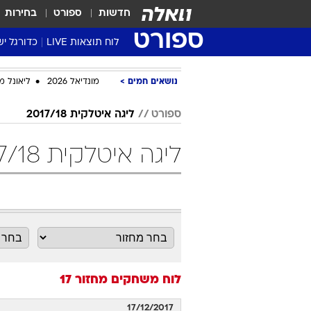
חדשות
ספורט
בחירות
ספורט
לוח תוצאות LIVE
כדורגל יש
ליגת העל Winner
נושאים חמים
מונדיאל 2026
ליאונל מ
סטט' ליגת
גביע המדי
ספורט
ליגה איטלקית 2017/18
גביע הטוט
ליגה איטלקית 2017/18 מחזור 17 כדורגל
שגרירים
נבחרות י
ליגה לאומ
ליגה א'
לוח משחקים
מחזור 17
17/12/2017