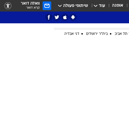
וואלה דואר
אופנה
עוד
שיתופי פעולה
קרא דואר
תל אביב
בית"ר ירושלים
דני אבדיה
ציון 3
דאבל דריבל
י