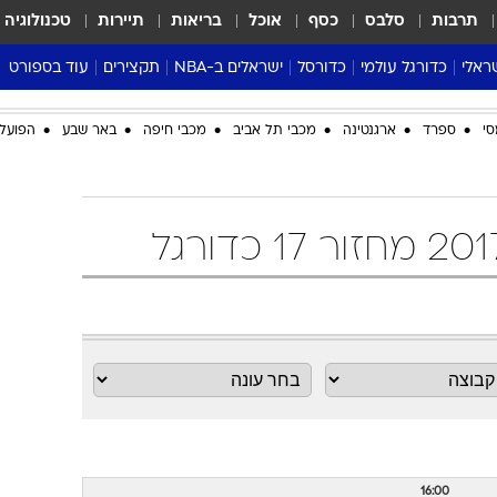
תרבות
סלבס
כסף
אוכל
בריאות
תיירות
טכנולוגיה
ראלי
כדורגל עולמי
כדורסל
ישראלים ב-NBA
תקצירים
עוד בספורט
ליגה אנגלית
ליגת העל
דני אבדיה
מונדיאל 2026
סי
ספרד
ארגנטינה
מכבי תל אביב
מכבי חיפה
באר שבע
הפועל 
 העל
ליגה ספרדית
דאבל דריבל
NBA
נה
ליגה איטלקית
יורוליג וכדורסל אירופי
טבלאות
ו
ליגה גרמנית
ליגה לאומית
פודקאסטים
ליגה צרפתית
נבחרות ישראל בכדורסל
מסכמים מחזור
שראל
ליגת האלופות
כדורסל נשים
אבא של שבת
ית
הליגה האירופית
מעל הטבעת
דרום אמריקה
סערה בממלכה
טניס
טראש טוק
ספורט אמריקא
פוקר
16:00