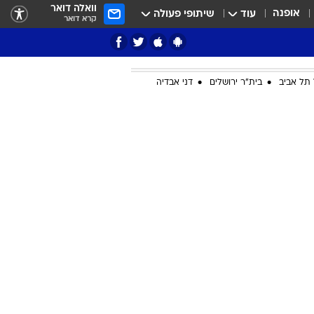
וואלה דואר
אופנה
עוד
שיתופי פעולה
קרא דואר
תל אביב
בית"ר ירושלים
דני אבדיה
ציון 3
דאבל דריבל
י