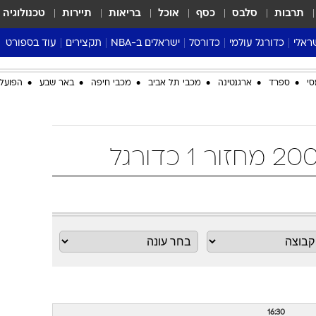
תרבות
סלבס
כסף
אוכל
בריאות
תיירות
טכנולוגיה
ראלי
כדורגל עולמי
כדורסל
ישראלים ב-NBA
תקצירים
עוד בספורט
ליגה אנגלית
ליגת העל
דני אבדיה
מונדיאל 2026
סי
ספרד
ארגנטינה
מכבי תל אביב
מכבי חיפה
באר שבע
הפועל 
 העל
ליגה ספרדית
דאבל דריבל
NBA
נה
ליגה איטלקית
יורוליג וכדורסל אירופי
טבלאות
ו
ליגה גרמנית
ליגה לאומית
פודקאסטים
ליגה צרפתית
נבחרות ישראל בכדורסל
מסכמים מחזור
שראל
ליגת האלופות
כדורסל נשים
אבא של שבת
ית
הליגה האירופית
מעל הטבעת
דרום אמריקה
סערה בממלכה
טניס
טראש טוק
ספורט אמריקא
פוקר
16:30