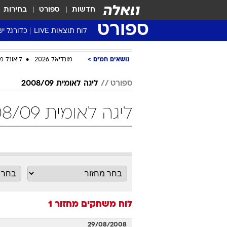
חדשות
ספורט
בחירות
ספורט
לוח תוצאות LIVE
כדורגל יש
ליגת העל Winner
נושאים חמים
מונדיאל 2026
ליאונל מ
סטט' ליגת
גביע המדי
ספורט
ליגה לאומית 2008/09
גביע הטוט
ליגה לאומית 2008/09 מחזור 1 כדורגל
שגרירים
נבחרות י
ליגה לאומ
ליגה א'
לוח משחקים
מחזור 1
29/08/2008