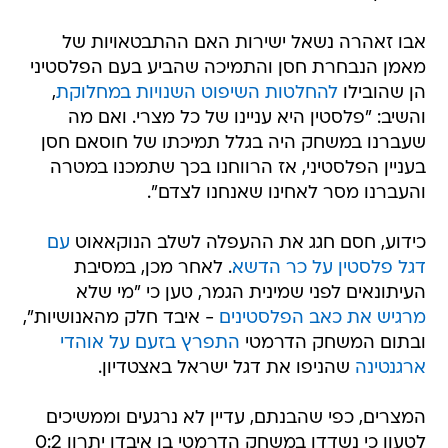
אבו זאהרה נשאל ישירות האם ההתבטאויות של
מאמן הנבחרת חסן והתמיכה שהביע בעם הפלסטיני
הן שהובילו
להחלטות השיפוט השנויות במחלוקת
,
והשיב: "פלסטין היא עניינו של כל מצרי. ואם מה
שעברנו במשחק היה בגלל תמיכתו של חוסאם חסן
בעניין הפלסטיני, אז הרווחנו בכך שתמכנו במטרה
והעברנו מסר לאחינו שאנחנו לצדם".
כידוע, חסם חגג את ההעפלה לשלב הנוקאאוט
עם
דגל פלסטין על כר הדשא
. לאחר מכן, במסיבת
העיתונאים לפני שמינית הגמר, טען כי "מי שלא
מרגיש את כאב הפלסטינים
- איבד חלק מהאנושיות",
ובתום המשחק הדרמטי
התפרץ בזעם על אוהדי
ארגנטינה
שהניפו את דגל ישראל באצטדיון.
המצרים, כפי שהבנתם, עדיין לא נרגעים וממשיכים
לטעון כי נשדדו במשחק הדרמטי בו איבדו יתרון 0:2