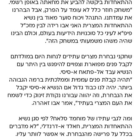
ההתאחדות ביקשה להביע את מחאתה באופן רשמי.
"משחק חוזר כלל לא עומד על הפרק, אבל הבהרנו
את עמדתנו. התנהל ויכוח סוער מאוד בין נשיא
ההתאחדות המצרית האני אבו רידה לבין מזכ"ל
פיפ"א לעיני כל סוכנויות הידיעות בעולם, וכולם הבינו
שהיה משהו משמעותי במשחק הזה".
שחקני נבחרת מצרים עתידים לנחות היום במולדתם
לקבל פנים מפוארת וצפויים להיפגש בין היתר עם
הנשיא עבד אל-פתאח א-סיסי.
"תהיה קבלת פנים עממית וממלכתית ברמה הגבוהה
ביותר. יהיה לנו כבוד גדול אם הנשיא א-סיסי יקבל
את הנבחרת, וזה יהווה עבורנו נקודת זינוק כדי לשמח
את העם המצרי בעתיד", אמר אבו זאהרה.
ומה לגבי עתידו של מוחמד סלאח? לפי סגן נשיא
ההתאחדות המצרית, חאלד א-דרנדלי, "לא מדברים
בכלל על פרישה מהנבחרת. אי אפשר לוותר עליו.