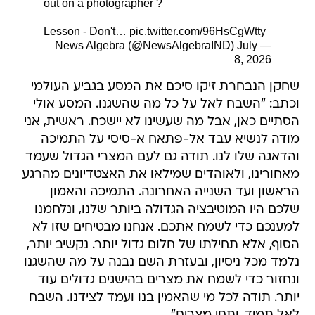
out on a photographer ?
Lesson - Don't…
pic.twitter.com/96HsCgWtty
July
— News Algebra (@NewsAlgebraIND)
8, 2026
שחקן הנבחרת זיקו סיכם את המסע בגביע העולמי
וכתב: "השבח לאל על כל מה שהשגנו. המסע אולי
הסתיים כאן, אבל מה שעשינו לא יישכח. ראשית, אני
מודה לנשיא עבד אל-פתאח א-סיסי על התמיכה
והדאגה שלו לנו. תודה גם לעם המצרי הגדול שעמד
מאחורינו, ולאוהדים שמילאו את האצטדיונים מהרגע
הראשון ועד השנייה האחרונה. התמיכה והאמון
שלכם היו המוטיבציה הגדולה ביותר שלנו, ונלחמנו
למענכם כדי לשמח אתכם. אנחנו מבטיחים שזו לא
הסוף, אלא תחילתו של חלום גדול יותר. נקשיב יותר,
נלמד מכל ניסיון, ובעזרת השם נבנה על מה שהשגנו
ונחזור כדי לשמח את מצרים בהישגים גדולים עוד
יותר. תודה לכל מי שהאמין בנו ועמד לצידנו. השבח