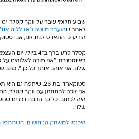
ג'וש הארט ואשתו חוגגים על המשאית במצעד 
שבוע חלומי עובר על ווקר קסלר. ימי
לאחר ש
הועבר מיוטה ג'אז ללוס אנג
הודיע כי התארס לבת זוגו, אבי סטוקארד
קסלר כרע ברך ב־4 בי
באינסטגרם. "אני מודה לאלוהים על 
שלנו. אני אוהב אותך כל כך", כתב ש