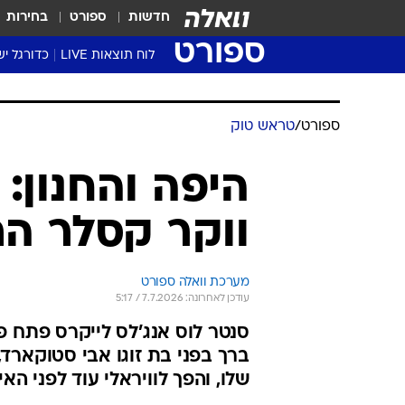
חדשות
ספורט
בחירות
ספורט
לוח תוצאות LIVE
כדורגל יש
ליגת העל Winner
סטט' ליגת
גביע המדי
גביע הטוט
שגרירים
נבחרות י
ליגה לאומ
ליגה א'
ספורט
/
טראש טוק
היפה והחנון: