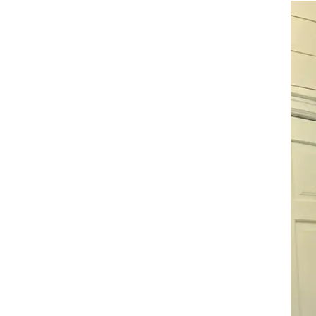
נים!
יכול
מת