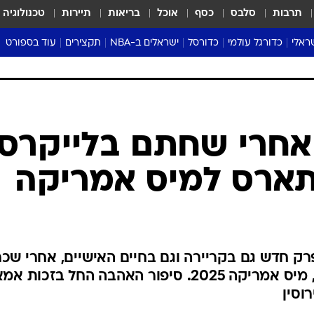
תרבות
סלבס
כסף
אוכל
בריאות
תיירות
טכנולוגיה
ראלי
כדורגל עולמי
כדורסל
ישראלים ב-NBA
תקצירים
עוד בספורט
ליגה אנגלית
ליגת העל
דני אבדיה
מונדיאל 2026
 העל
ליגה ספרדית
דאבל דריבל
NBA
נה
ליגה איטלקית
יורוליג וכדורסל אירופי
טבלאות
ו
ליגה גרמנית
ליגה לאומית
פודקאסטים
ליגה צרפתית
נבחרות ישראל בכדורסל
מסכמים מחזור
שראל
ליגת האלופות
כדורסל נשים
אבא של שבת
ית
הליגה האירופית
מעל הטבעת
דרום אמריקה
סערה בממלכה
טניס
טראש טוק
ספורט אמריקא
 אחרי שחתם בלייקרס,
פוקר