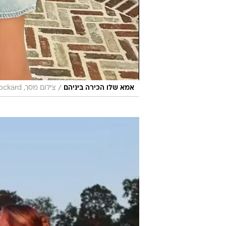
/
אמא שלו הכירה ביניהם
צילום מסך, abbiestockard אינסטגרם