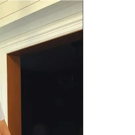
סטוקארד, בת 23, שית
אני זוכה להתחתן עם ווקר קסלר, הח
היה לכתוב. כל כך הרבה דברים שחש
שלו".
היכנסו למשחק הניחושים, השתתפו בח