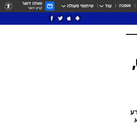
וואלה דואר
אופנה
עוד
שיתופי פעולה
קרא דואר
ציון 3
דאבל דריבל
י