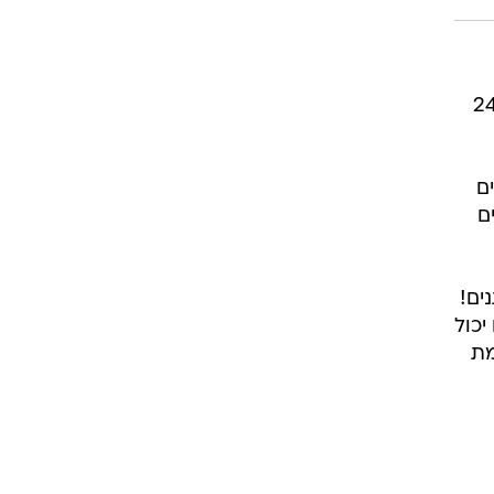
רוגבי וקריקט
גולף
ביליארד
תקצירים
סנטר בן ה־24
ים
ם