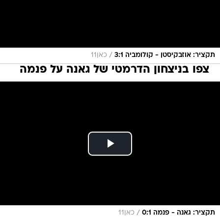
/
תקציר: אוזבקיסטן - קולומביה 3:1
כאן11
צפו בניצחון הדרמטי של גאנה על פנמה
/
תקציר: גאנה - פנמה 0:1
כאן11