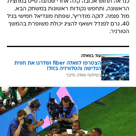
כנראה תחוש אכזבה קלה אחרי שנתנה פייט במחצית
הראשונה, ותחפש נקודות ראשונות במשחק הבא,
מול פנמה. לוקה מודריץ', שפתח מונדיאל חמישי בגיל
40, גרם לפנדל וישאף להציג יכולת משופרת בהמשך
הטורניר.
עוד בוואלה
הצטרפו לוואלה fiber ושדרגו את חווית
הגלישה והטלוויזיה בזול!
בשיתוף וואלה פייבר