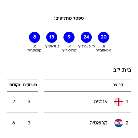
ספסל מחליפים:
8
13
9
24
20
א.
מ. פשאליץ'
א.
נ. ולאשיץ'
מ.
מטאנוביץ'
קרמאריץ'
קובאצ'יץ'
בית י"ב
קבוצה
משחקים
נקודות
1
אנגליה
3
7
2
קרואטיה
3
6