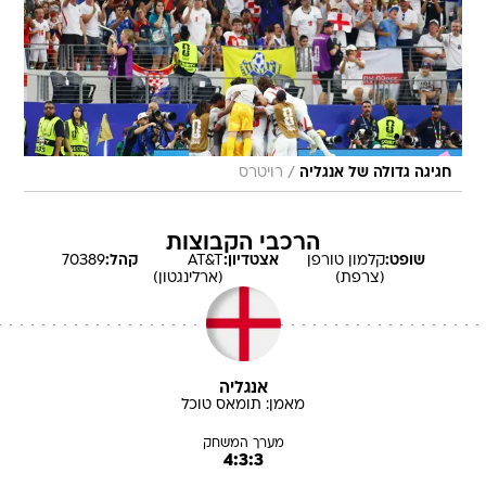
/
חגיגה גדולה של אנגליה
רויטרס
הרכבי הקבוצות
שופט:
קלמון
טורפן
אצטדיון:
AT&T
קהל:
70389
(צרפת)
(ארלינגטון)
אנגליה
מאמן:
תומאס
טוכל
מערך המשחק
4:3:3