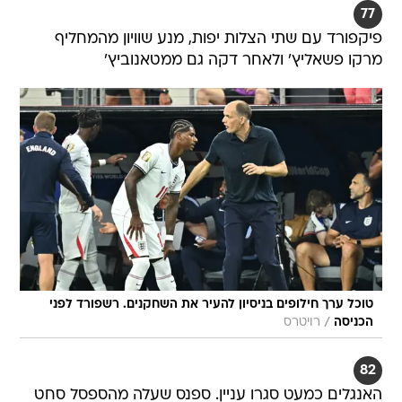
77
פיקפורד עם שתי הצלות יפות, מנע שוויון מהמחליף
מרקו פשאליץ' ולאחר דקה גם ממטאנוביץ'
טוכל ערך חילופים בניסיון להעיר את השחקנים. רשפורד לפני
/
הכניסה
רויטרס
82
האנגלים כמעט סגרו עניין. ספנס שעלה מהספסל סחט