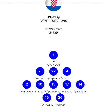
קרואטיה
מאמן:
זלטקו
דאליץ'
מערך המשחק
3:5:2
1
ד.
ליבאקוביץ'
6
22
4
י. גברדיול
ל. וושקוביץ'
י. שוטאלו
2
10
15
17
14
א. פרישיץ'
פ. סוצ'יץ'
מ. פשאליץ'
ל. מודריץ'
י. סטנישיץ'
16
26
פ. מוסה
מ. בטורינה