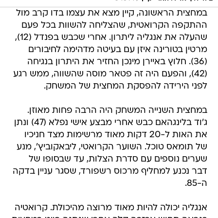
במחצית הראשונה, קיין מצא את עצמו בדו קרב מול
ההתקפה הקרואטית, שהצליחה להשוות בכל פעם
שהעלה את אנגליה ליתרון. אחרי שכבש בפנדל (12),
מרטין בטורינה איזן עם בעיטה מדהימה לחיבורים
(36). חלוץ באיירן מינכן החזיר את היתרון בנגיחה
(42), והפעם היה זה פטאר מוסה שהשווה, ממש רגע
לפני הירידה להפסקת המחצית של המשחק.
במחצית השנייה המשחק היה הרבה פחות מאוזן.
ג'וד בלינגהאם כבש אחרי מבצע אישי נפלא (47) ונתן
את האות ל-20 דקות מאוד מרשימות מצד חניכיו
של תומאס טוכל. השוער הקרואטי, ליבאקוביץ', מנע
שערים נוספים עם סדרת הצלות, עד שבסופו של
דבר נכנע למחליף מרכוס רשפורד, שסגר עניין בדקה
ה-85.
אנגליה יכולה להיות מאוד מרוצה מהיכולת. קרואטיה