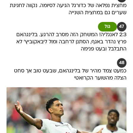
מחצית נפלאה של כדורגל הגיעה לסיומה. נקווה לחגיגת
שערים גם במחצית השנייה
47
גול
2:3 לאנגליה! המשחק הזה מסרב להרגע. בלינגהאם
פרץ נהדר באגף, הסתנן לרחבה ומול ליבאקוביץ' לא
התבלבל ובעט פנימה
48
כמעט צמד מהיר של בלינגהאם, שבעט טוב אך סחט
הצלה מהשוער הקרואטי