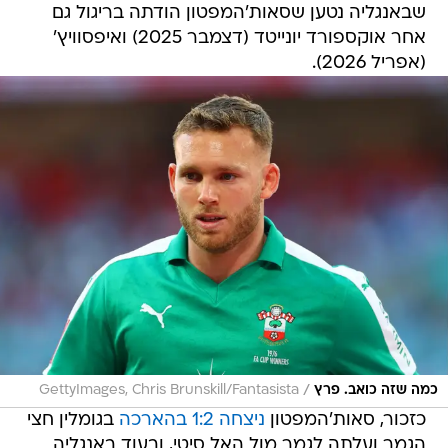
שבאנגליה נטען שסאות'המפטון הודתה בריגול גם
אחר אוקספורד יונייטד (דצמבר 2025) ואיפסוויץ'
(אפריל 2026).
/
כמה שזה כואב. פרץ
GettyImages, Chris Brunskill/Fantasista
כזכור, סאות'המפטון
ניצחה 1:2 בהארכה
בגומלין חצי
הגמר ועלתה לגמר מול האל סיטי, ובעוד באנגליה