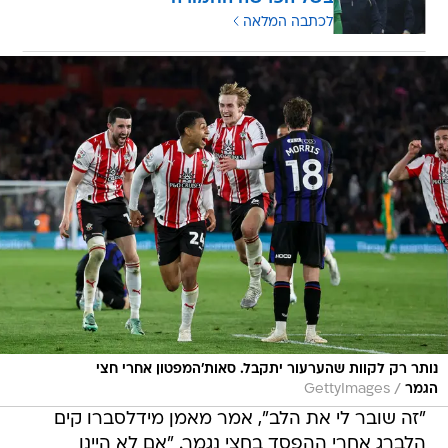
לכתבה המלאה
נותר רק לקוות שהערעור יתקבל. סאות'המפטון אחרי חצי
/
הגמר
GettyImages
"זה שובר לי את הלב", אמר מאמן מידלסברו קים
הלברג אחרי ההפסד בחצי נגמר. "אם לא היינו