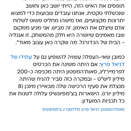
תופסים את האיש הזה, הייתי יושב כאן וחושב
שנכשלתי טקטית. אנחנו עובדים שבועות כדי למצוא
יתרונות מקצועיים, ואז מישהו מחליט פשוט לשלוח
אדם שיצלם את האימון. זה מביש. אני מגיע ממקום
שבו מאמינים שיושרה היא חלק מהמשחק. זו אנגליה
- הבית של הכדורגל. מה שקרה כאן עצוב מאוד".
כמובן שאי-העפלה עשויה להשפיע גם על
עתידו של
דניאל פרץ
: אם היתה משיגה את הכרטיס
לפרמיירליג, סאות'המפטון היתה מכניסה כ-200
מיליון ליש"ט - ובמקרה כזה סביר להניח שהיתה
מנצלת את סעיף הרכישה שלה מבאיירן מינכן (8
מיליון יורו). הישארות בצ'מפיונשיפ עלולה לשנות את
כל תכניות המועדון.
סאות'המפטון
דניאל פרץ
מידלסברו
צ'מפיונשיפ