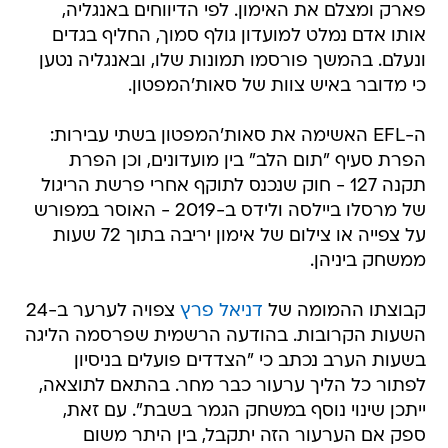
פארק ומצלם את האימון. לפי הדיווחים באנגליה,
אותו אדם נמלט למועדון גולף סמוך, החליף בגדים
ונעלם. בהמשך פורסמו תמונות שלו, ובאנגליה נטען
כי מדובר באיש צוות של סאות'המפטון.
ה-EFL האשימה את סאות'המפטון בשתי עבירות:
הפרת סעיף "תום הלב" בין מועדונים, וכן הפרת
תקנה 127 - חוק שנכנס לתוקף אחרי פרשת הריגול
של מרסלו ביילסה ולידס ב-2019 - האוסר במפורש
על צפייה או צילום של אימון יריבה בתוך 72 שעות
ממשחק ביניהן.
קבוצתו ההמומה של
דניאל פרץ
צפויה לערער ב-24
השעות הקרובות. בהודעה הרשמית שפרסמה הליגה
בשעות הערב נכתב כי "הצדדים פועלים בניסיון
לפתור כל הליך ערעור כבר מחר. בהתאם לתוצאה,
ייתכן שינוי נוסף במשחק הגמר בשבת". עם זאת,
ספק אם הערעור הזה יתקבל, בין היתר משום