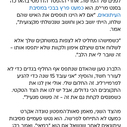
לפנים של הפרשה. אחרי ההפסד הדרמטי בהארכה
בסנט מרי'ס, הוא
כמעט פרץ בבכי במסיבת
העיתונאים
. "אם לא היינו תופסים את האיש שהם
שלחו, הייתי יושב כאן וחושב שנכשלתי מקצועית",
אמר.
"כשמישהו מחליט לא לצפות במשחקים שלך אלא
לשלוח אדם שיצלם אימון ולקוות שלא יתפסו אותו -
זה שובר לי את הלב".
הלברג טען שהאדם שנתפס אף החליף בגדים כדי לא
לעורר חשד, והוסיף: "אני עובד 15 שנה כדי להגיע
לפרמיירליג. זה החלום שלי. אולי אין לנו את
התקציבים הכי גדולים, אבל יש לנו את הצד הטקטי.
כשמנסים לקחת גם את זה - זה פשוט מגעיל".
מהצד השני, מאמן סאות'המפטון טונדה אקרט
כמעט לא התייחס לפרשה. הוא נטש פעמיים מסיבות
עיתונאים לאחר שנשאל אם הוא "רמאי", ואמר רק: