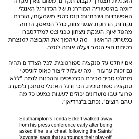
האנגלית תצטרך לקבוע תקדים, משום שאין מקרה
דומה בהיסטוריה המודרנית של הכדורגל האנגלי.
האפשרויות שנבחנות: קנס כספי משמעותי, הורדת
נקודות, הרחקת אנשי צוות, כולל המאמן, הדחה
מהפלייאוף, הענקת ניצחון טכני 0:3 למידלסברו
במשחק הראשון - מה שיהפוך את הקבוצה למנצחת
בסיכום חצי הגמר ויעלה אותה לגמר.
אם יוחלט על סנקציה ספורטיבית, לכל הצדדים תהיה
גם זכות ערעור - מה שעלול ליצור כאוס לוגיסטי
מוחלט סביב מכירת הכרטיסים וההכנות לגמר. "ללא
סנקציה ספורטיבית, הכדורגל האנגלי מסתכן ב'מערב
פרוע' שבו מועדונים יכולים לעשות כמעט כל מה
שהם רוצים", נכתב ב"גרדיאן".
Southampton's Tonda Eckert walked away
from his press conference early after being
asked if he is a 'cheat' following the Saints'
'spygate' saga that surrounds their play-off