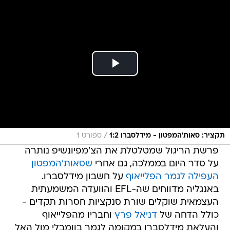
/
תקציר: סאות'המפטון - מידלסברו 1:2
ספורט 1
פרשת הריגול שמטלטלת את הצ'מפיונשיפ נותרה
על סדר היום בממלכה, גם אחרי
שסאות'המפטון
העפילה לגמר הפלייאוף
על חשבון מידלסברו.
באנגליה מדווחים שה-EFL והוועדה המשמעתית
העצמאית שוקלים שורת סנקציות חסרות תקדים -
כולל הדחה של
דניאל פרץ
וחבריו מהפלייאוף
והעלאת מידלסברו במקומה לגמר בוומבלי מול האל