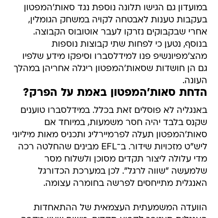
במועדון גם הגישו תלונה נוספת נגד סאות'המפטון
בעקבות טענות לאבטחה לקויה במשחק הגומלין,
אחרי שבקבוקים נזרקו לעבר אוטובוס הקבוצה.
בנוסף, נטען כי לפחות שתי קבוצות נוספות
מהצ'מפיונשיפ פנו למידלסברו וסיפקו מידע שלפיו
גם הן חושדות שסאות'המפטון ריגלה אחריהן במהלך
העונה.
הדחת סאות'המפטון באמת על הפרק?
באנגליה לא פוסלים זאת בכלל. במידלסברו טוענים
שקנס בלבד יהיה חסר משמעות, במיוחד אם
סאות'המפטון תעלה לפרמיירליג ותכניס מאות מיליוני
ליש"ט מזכויות שידור. ב־EFL מבינים שהחלטה רכה
מדי עלולה ליצור תקדים מסוכן ולשלוח מסר
שלמעשה "שווה לרגל". לכן במערכת הכדורגל
האנגלית מתייחסים לפרשה בחומרה עצומה.
הוועדה המשמעתית העצמאית של ההתאחדות