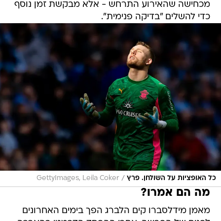
מכחישה שהאירוע התרחש - אלא מבקשת זמן נוסף
כדי להשלים "בדיקה פנימית".
/
כל האופציות על השולחן. פרץ
GettyImages, Leila Coker
מה הם אמרו?
מאמן מידלסברו קים הלברג הפך בימים האחרונים