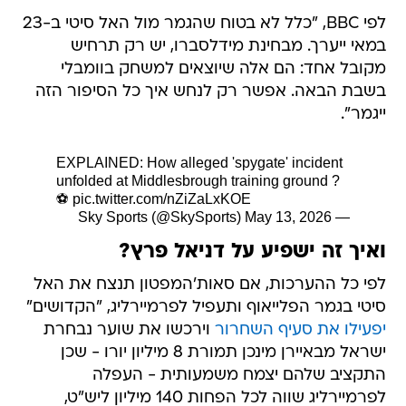
לפי BBC, "כלל לא בטוח שהגמר מול האל סיטי ב-23
במאי ייערך. מבחינת מידלסברו, יש רק תרחיש
מקובל אחד: הם אלה שיוצאים למשחק בוומבלי
בשבת הבאה. אפשר רק לנחש איך כל הסיפור הזה
ייגמר".
EXPLAINED: How alleged 'spygate' incident
unfolded at Middlesbrough training ground ?️
⚽️
pic.twitter.com/nZiZaLxKOE
May 13, 2026
— Sky Sports (@SkySports)
ואיך זה ישפיע על דניאל פרץ?
לפי כל ההערכות, אם סאות'המפטון תנצח את האל
סיטי בגמר הפלייאוף ותעפיל לפרמיירליג, "הקדושים"
יפעילו את סעיף השחרור
וירכשו את שוער נבחרת
ישראל מבאיירן מינכן תמורת 8 מיליון יורו - שכן
התקציב שלהם יצמח משמעותית - העפלה
לפרמיירליג שווה לכל הפחות 140 מיליון ליש"ט,