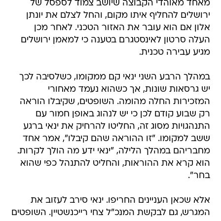
מאחד מאוהדי הקבוצה שיושב צמוד לספסל של
ירושלים להחליף איתו מקום, והחל לצלם את יונתן
אלון אם הוא עובר את האזור הטכני. לאחר מכן
העלה סרטון לאינסטגרם בטענה כי למאמן ירושלים
מגיע עבירה טכנית.
במהלך הרבע השני ינאי קם ממקומו, כשלסיבה לכך
יש גרסאות שונות, אך כשהוא נעמד מאחורי
המזכירות החלה מהומה. השופטים, שקיבלו הוראה
רק שבוע קודם לכן כי יש לנהוג באופן חמור עם
התנהגויות מסוג זה, החליטו להרחיק את ינאי ברגע
ששב למקומו. "זו ההוראה שהם קיבלו", אמר אחד
מחבריהם במהלך הלילה, "ינאי ידע מה הולך לקרות.
הוא קרא את ההוראות, והחליט להתנהל כפי שהוא
בחר".
אלא שכאן העניינים החריפו. ינאי סירב לעזוב את
המגרש, גם לבקשת המנכ"ל צחי רייכנשטיין. השופטים