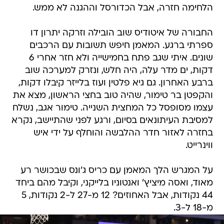
הלחימה חזרה, אבל הכדורסל וההגנה לא ממש.
החבורה של איטודיס שוב הובילה וזרקה יתרון דו
ספרתי ברגע. המאמן חיפש תשובות עם הרכבים
שונים. איתי שגב פתח בחמישייה ולא חזר אחרי 6
דקות, ים מדר עלה, היה חלש, ונזרק למערכה שוב
ברבע האחרון. גם גיא פלטין ועוז בלייזר קיבלו דקות,
והקפטן בר טימור, שהיה טוב בחצי הראשון, מצא את
עצמו מסופסל כל המחצית השנייה. טימור אגב, נשלח
למסיבת העיתונאים בסיום, ורגע לפני שהתיישב, נקרא
בחזרה לאזור חדר ההלבשה והוחלף על ידי איש
ווינרייט.
על המגרש הלך המאמן עם כריס ג'ונס שבכושר רע
מאוד, ואסה מיציץ' ואנטוניו בלייקני, וקיבל מהם ביחד
44 נקודות, אבל האחוזים? 12 מ-27 ל-2 נקודות, 5
מ-18 ל-3.