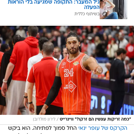
גיל המעבר: התקופה שמגיעה בלי הוראות
הפעלה
בשיתוף כללית
/
"כמה זריקות עונשין הם זרקו?" וויינרייט
לירון מולדובן
הקרקס של עופר ינאי
החל סמוך לפתיחה. הוא ביקש