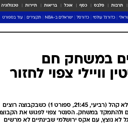
תרבות
סלבס
כסף
אוכל
בריאות
תיירות
טכנולוגיה
ראלי
כדורגל עולמי
כדורסל
ישראלים ב-NBA
תקצירים
עוד בספורט
ליגה אנגלית
ליגת העל
דני אבדיה
מונדיאל 2026
 העל
ליגה ספרדית
דאבל דריבל
NBA
נה
ליגה איטלקית
יורוליג וכדורסל אירופי
טבלאות
ו
ליגה גרמנית
ליגה לאומית
פודקאסטים
ליגה צרפתית
נבחרות ישראל בכדורסל
מסכמים מחזור
שראל
ליגת האלופות
כדורסל נשים
אבא של שבת
ית
הליגה האירופית
מעל הטבעת
דרום אמריקה
סערה בממלכה
טניס
טראש טוק
ספורט אמריקא
ים במשחק חם
פוקר