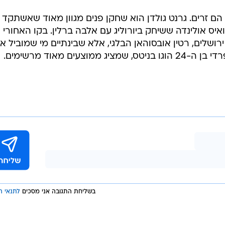
ני מרון
בעלת שאיפות בספרד, ורוצה לרשום עונה טובה ביורוקאפ
ולהגיע לשלבים המתקדמים של המפעל. את העונה היא פתחו במאזן 1:1 גם בליגה הספרדית וגם
ם זרים. גרנט גולדן הוא שחקן פנים מגוון מאוד שאשתקד
יס אולינדה ששיחק ביורוליג עם אלבה ברלין. בקו האחורי
ושלים, רטין אובסוהאן הבלגי, אלא שבינתיים מי שמוביל א
עים מאוד מרשימים.