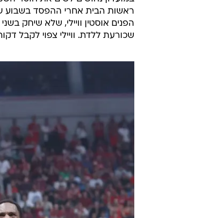
אביב ללא קהל
, כשכל ההחלטות הל
המחאות נגד ישראל שתופסות תאוצ
הפועל ירושלים קיימה היום את האי
לברצלונה, שהעיר הקטנה מנרסה שוכ
אותם לאימון קליעות מחר בבוקר, כ
מהתנהגות המקומיים.
במועדון נחושים לשים את חוסר הש
ראשות הבית אחרי ההפסד בשבוע שע
הפנים אוסטין וויילי, שלא שיחק ב
שכורעת ללדת. וויילי צפוי לקבל ד