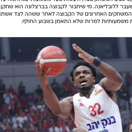
לו מתקבלות מחשש להתפרעויות של הקהל המקומי בעקבו
ה בספרד לאחרונה.
מון המסכם שלה בבירה, כשלאחריו יצאה לשדה התעופה לט
נת בסמיכות אליה. בירושלים התקשו למצוא מקום שייארח
שהם לא מעוניינים להגיע לאולם שבו ייערך המשחק בשל ה
קט סביב המשחק בצד, ולעשות צעד משמעותי במלחמה על
בר ללובליאנה. מי שיחבור לקבוצה בברצלונה הוא שחקן
שני המשחקים האחרונים של הקבוצה לאחר ששהה לצד אשתו
קות משמעותיות למרות שלא התאמן בשבוע החולף.