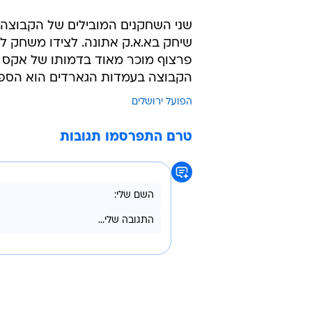
/
זיכרון מן העבר הלא רחוק. רטין אובסוהאן
ד
מנרסה של דייגו אוקמפו היא קבוצה 
ביורוקאפ.
שני השחקנים המובילים של הקבוצה ה
שיחק בא.א.ק אתונה. לצידו משחק לוא
פרצוף מוכר מאוד בדמותו של אקס יר
הקבוצה בעמדות הגארדים הוא הספרדי בן ה-24 הוגו בניטס, שמציג ממוצ
הפועל ירושלים
טרם התפרסמו תגובות