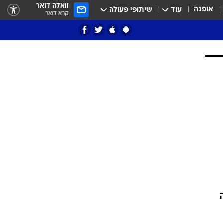
וואלה דואר
אופנה
עוד
שיתופי פעולה
קרא דואר
ציון 3
דאבל דריבל
י