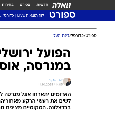
חדשות
ספורט
בחירות
ספורט
לוח תוצאות LIVE
כדורגל יש
ליגת העל Winner
סטט' ליגת
גביע המדי
גביע הטוט
שגרירים
נבחרות י
ליגה לאומ
ליגה א'
ספורט
/
כדורסל
/
ליגת העל
הפועל ירושל