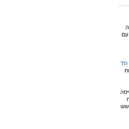
רוגבי וקריקט
גולף
ביליארד
תקצירים
שלה
עם
 תל