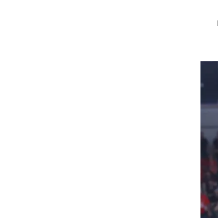
ת
יסה
חשש