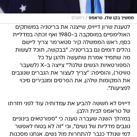
/
ממשיך בקו שלו. טראמפ
רויטרס
לטענת שרון דייויס, שייצגה את בריטניה במשחקים
האולימפיים במוסקבה ב-1980 ואף זכתה במדליית
כסף, ראש הממשלה קיר סטארמר צריך ליישם
נהלים דומים גם בבריטניה. "בבקשה, תוכל לעשות
מה שתמיד אמרת שתעשה ולהגן על כל
הספורטאיות הנשים שלנו?" צייצה ב-X (לשעבר
טוויטר), והוסיפה: "צריך לעצור את הגברים שגונבים
את המקומות שלהן, את הפרסים ומגבירים סיכוי
לפציעות".
דייויס לא חששה להביע את עמדותיה עוד לפני חזרתו
של טראמפ לבית הלבן.
במהלך השנה שעברה טענה כי "ספורטאים בינוניים
גונבים מדליות של נשים", וכי "זה לא בטוח לאפשר
למי שנולד כגבר להתחרות מול נשים. אנחנו מסכנות