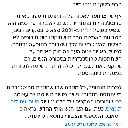
הרפובליקנית ננסי מייס.
אף שהצו נועד לאסור על השתתפות ספורטאיות
טרנסג'נדריות בתחרויות נשים, לא ברור עד כמה הוא
ישפיע בפועל. דו"ח מ-2021 מצא כי במקרים רבים,
המדינות בארצות הברית שחוקקו חוקים דומים לא
הצליחו להציג ראיות לכך שמדובר בתופעה נרחבת.
למשל, כאשר יוטה העבירה חוק האוסר על
השתתפות טרנסג'נדריות בספורט הנשים, רק
שחקנית אחת במדינה כולה הייתה רשומה לתחרות
במסגרת בית הספר.
למרות הנתונים, כל מקרה שבו שחקנית טרנסג'נדרית
משתתפת בספורט נשים מושך תשומת לב עצומה -
כפי שהוכיחו המקרים של פלמינג ושל
השחיינית ליה
תומאס
. כעת, עם הצו הנשיאותי החדש, נראה כי
המאבק המשפטי והציבורי בנושא רק יתחזק.
דונלד טראמפ
טרנסג'נדרים
להט"ב