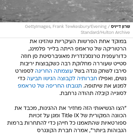
/
שרון דייויס
GettyImages, Frank Tewkesbury/Evening
Standard/Hulton Archive
במוקד אחת הפרשות העיקריות שהזינו את
הרטוריקה של טראמפ הייתה בלייר פלמינג,
כדורעפנית טרנסג'נדרית מאוניברסיטת סן חוזה
סטייט שעוררה מחלוקת רבה כשקבוצות יריבות
סירבו לשחק נגדה בשל
עוצמתה החריגה
לספורט
נשים, ואפילו
חברותיה לקבוצה הגישו תביעה
כדי
למנוע את שיתופה.
תגובתו החריפה של טראמפ
לסוגייה קיבלה תהודה נרחבת.
"הצו הנשיאותי הזה מחזיר את ההגינות, מכבד את
הכוונה המקורית של Title IX ומגן על זכויות
ספורטאיות שהתאמנו כל חייהן כדי להתחרות ברמות
הגבוהות ביותר", אמרה חברת הקונגרס