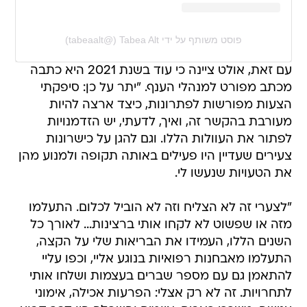
פוסט משותף על ידי ‏‎Tabea Alt‎‏ (@‏‎tabeaalt‎‏)
עם זאת, אולט ציינה כי עוד בשנת 2021 היא כתבה
מכתב מפורט למנהלי הענף. "יתר על כן: סיפקתי
הצעות מפורשות לפתרונות, כיצד ארצה להיות
מעורבת בהקשר זה, ואיך, לדעתי, יש הזדמנויות
לפתור את העוולות הללו. וגם להגן על כישרונות
צעירים שעדיין היו פעילים באותה תקופה ולמנוע מהן
את הטעויות שנעשו לי.
"לצערי זה לא הצליח וזה לא הוביל לכלום. התעלמו
מזה או שפשוט לא לקחו אותי ברצינות... לאורך כל
השנים הללו, העמידו את הבריאות שלי על הקצה,
התעלמו מאבחנות רפואיות בנוגע אליי, וכפו עליי
להתאמן גם עם מספר שברים בעצמות ושלחו אותי
לתחרויות. זה לא רק אצלי: הפרעות אכילה, אימוני