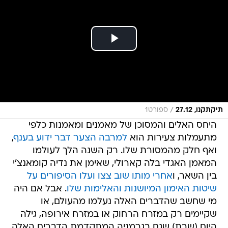
/
תיקתקנו, 27.12
ספורט1
היחס האלים והמסוכן של מאמנים ומאמנות כלפי
מתעמלות צעירות הוא
למרבה הצער דבר ידוע בענף
,
ואף חלק מהמסורת שלו. רק השנה הלך לעולמו
המאמן האגדי בלה קארולי, שאימן את נדיה קומאנצ'י
בין השאר, ו
אחרי מותו שוב צצו ועלו הסיפורים על
שיטות האימון המיושנות והאלימות שלו
. אבל אם היה
מי שחשב שהדברים האלה נעלמו מהעולם, או
שקיימים רק במזרח הרחוק או במזרח אירופה, גילה
היום (שבת) שגם בגרמניה המתקדמת הדברים האלה