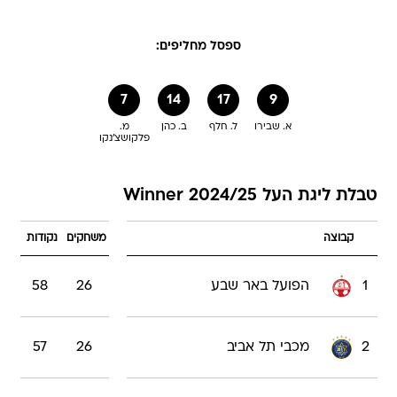
ספסל מחליפים:
7
14
17
9
א. שבירו
ל. חלף
ב. כהן
מ.
פלקושצ'נקו
טבלת ליגת העל Winner 2024/25
קבוצה
משחקים
נקודות
1
הפועל באר שבע
26
58
2
מכבי תל אביב
26
57