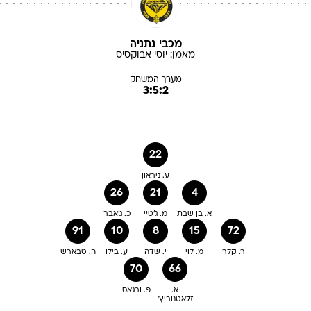
מכבי נתניה
מאמן:
יוסי
אבוקסיס
מערך המשחק
3:5:2
22
ע. ניראון
26
21
4
א. בן שבת
מ. ג'טיי
כ. ג'אבר
91
10
8
15
72
ר. קלר
מ. לוי
י. שדה
ע. בילו
ה. טבארש
70
66
א.
פ. ורגאס
זלאטנוביץ'