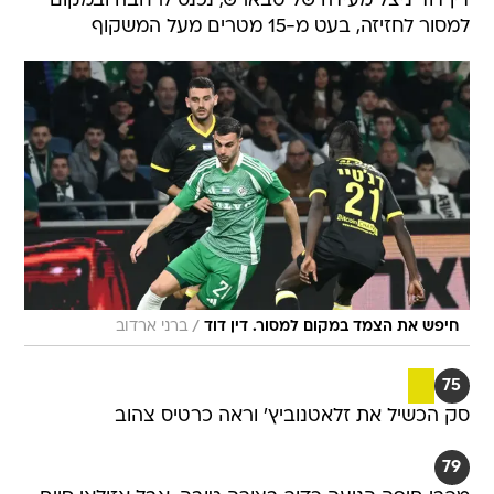
דין דוד ניצל מעידה של טבארש, נכנס לרחבה ובמקום
למסור לחזיזה, בעט מ-15 מטרים מעל המשקוף
/
חיפש את הצמד במקום למסור. דין דוד
ברני ארדוב
75
סק הכשיל את זלאטנוביץ' וראה כרטיס צהוב
79