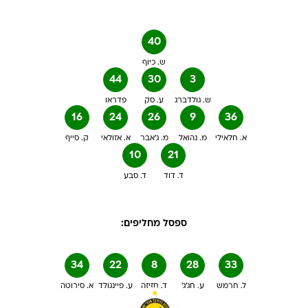
40
ש. כיוף
44
30
3
ש. גולדברג
ע. סק
פדראו
16
24
26
9
36
א. חלאילי
מ. נהואל
מ. ג'אבר
א. אזולאי
ק. סייף
10
21
ד. דוד
ד. סבע
ספסל מחליפים:
34
22
8
28
33
ל. חרמש
ע. חג'ג'
ד. חזיזה
ע. פיינגולד
א. סירוטה