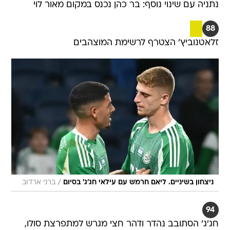
נתניה עם שינוי נוסף: בר כהן נכנס במקום מאור לוי
88
זלאטנוביץ' הצטרף לרשימת המוצהבים
/
ניצחון בשיניים. ליאם חרמש עם עילאי חג'ג' בסיום
ברני ארדוב
94
חג'ג' הסתובב נהדר ודהר חצי מגרש למתפרצת סולו,