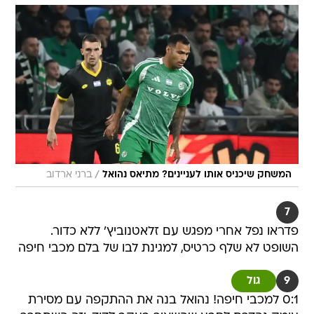
/
המשחק שיכניס אותו לעניינים? מתיאס נהואל
ברני ארדוב
7
פדראו נפל אחרי מפגש עם זלאטנוביץ' ללא כדור.
השופט לא שלף כרטיס, למגינת לבו של בלם מכבי חיפה
9
גול
0:1 למכבי חיפה! נהואל בנה את ההתקפה עם מסירת