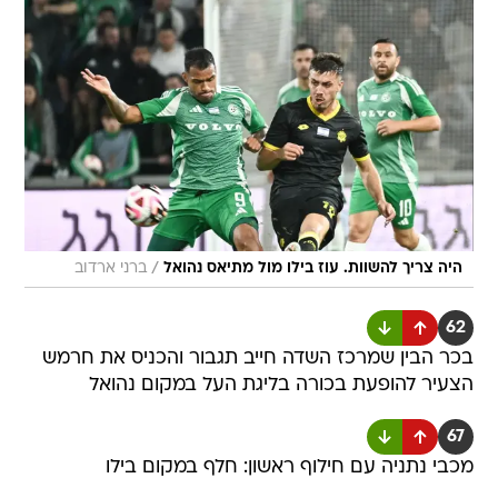
/
היה צריך להשוות. עוז בילו מול מתיאס נהואל
ברני ארדוב
62
בכר הבין שמרכז השדה חייב תגבור והכניס את חרמש
הצעיר להופעת בכורה בליגת העל במקום נהואל
67
מכבי נתניה עם חילוף ראשון: חלף במקום בילו