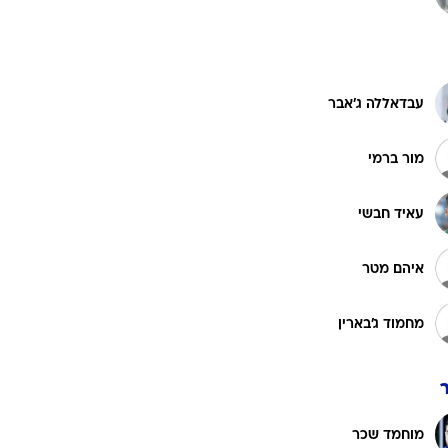
ט1
מחוץ לקווים
עבדאללה ג'אבר
4-4-2
משרד החוץ
מור ברמי
רץ על הקווים
עאיד חבשי
ספורט בחקירה
סוגרים שנה
איהם מטר
מונדיאל 2014
בראש ובראשונה
מחמוד ג'בארין
אליפות אפריקה 2015
יורו צעירות 2013
לונדון 2012
יורו 2012
מוחמד שכר