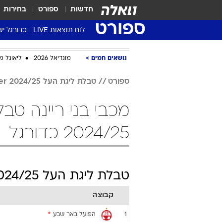
חדשות
ספורט
בחירות
ספורט
לוח תוצאות LIVE
כדורגל יש
ליגת העל Winner
נושאים חמים
מונדיאל 2026
ליאונל מ
סטט' ליגת
גביע המדי
ספורט
טבלת ליגת העל Winner 2024/25
גביע הטוט
שגרירים
נבחרות י
2024/25 כדורגל
ליגה לאומ
ליגה א'
טבלת ליגת העל Winner 2024/25
קבוצה
הפועל באר שבע
*
1