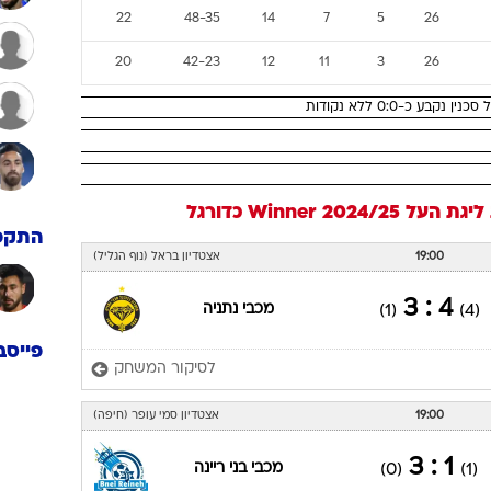
22
48-35
14
7
5
26
20
42-23
12
11
3
26
 כ-0:0 ללא נקודות
העל Winner 2024/25
כדורגל
התקפ
19:00
אצטדיון בראל (נוף הגליל)
4 : 3
מכבי נתניה
(1)
(4)
פייסב
לסיקור המשחק
19:00
אצטדיון סמי עופר (חיפה)
1 : 3
מכבי בני ריינה
(0)
(1)