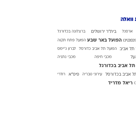
 וואלה
ארסנל
בית"ר ירושלים
ברצלונה בכדורגל
הפועל באר שבע
ינפנטינו
הפועל פתח תקוה
תל אביב
הפועל תל אביב כדורסל
לברון ג'יימס
על
מכבי חיפה
מכבי נתניה
תל אביב בכדורגל
ל אביב בכדורסל
עירוני טבריה
פיפ"א
רודרי
ריאל מדריד
ו