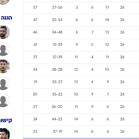
ענפים נוספים
57
27-56
3
6
17
26
לוח שידורים
הגנה
47
32-54
6
6
14
26
החידה של ספור
ארכיון מדורים
46
34-48
6
7
13
26
כתבו לנו
41
31-39
9
5
12
26
37
37-39
11
4
11
26
34
38-28
12
4
10
26
31
35-27
13
4
9
26
30
35-32
10
9
7
26
27
36-20
11
9
6
26
24
44-22
14
6
6
26
קישור
23
37-19
14
6
6
26