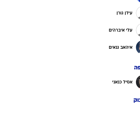
רוגבי וקריקט
גולף
עידן גורן
ביליארד
עלי איברהים
תקצירים
איהאב גנאים
ה
אסיל כנאני
וק