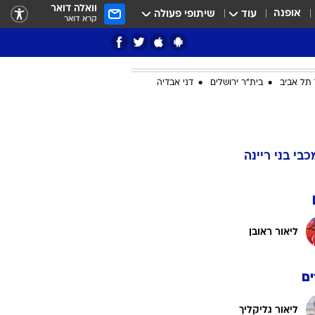
וואלה דואר
אופנה
עוד
שיתופי פעולה
קרא דואר
תל אביב
בית"ר ירושלים
דני אבדיה
ציון 3
דאבל דריבל
כבי בני ריינה
ליאור ראובן
ם
י
ליאור גליקליך