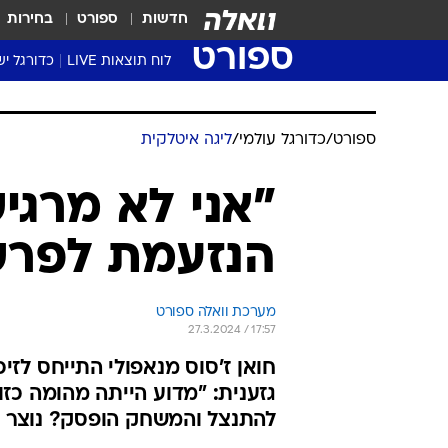
חדשות
ספורט
בחירות
ספורט
לוח תוצאות LIVE
כדורגל יש
ליגת העל Winner
סטט' ליגת
ספורט
/
כדורגל עולמי
/
ליגה איטלקית
גביע המדי
גביע הטוט
"אני לא מרגיש
שגרירים
הנזעמת לפרש
נבחרות י
ליגה לאומ
ליגה א'
מערכת וואלה ספורט
27.3.2024 / 17:57
חואן ז'סוס מנאפולי התייחס לזי
גזענית: "מדוע הייתה מהומה כז
להתנצל והמשחק הופסק? נוצר פ