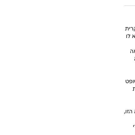
רוגבי וקריקט
גולף
ביליארד
רית
תקצירים
 לו
אה
ופט
ד את
הזו,