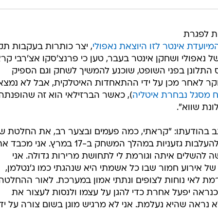
ת לפגרת
יועדת אינטר לזו היוצאת נאפולי
, יצר כותרות בעקבות תק
של נאפולי ושחקן אינטר בעבר, טען כי פרנצ'סקו אצ'רבי קרא
ס התלונן בפני השופט, שוכנע להמשיך לשחק וגם הספיק
בדקה ה-81. הנושא נחקר לאחר מכן על ידי ההתאחדות האיטלקית, אבל לא נמצ
 מסגל נבחרת איטליה
), כאשר הברזילאי הוא זה שהופנתה
נת שווא".
כתב בהודעתו: "קראתי, כמה פעמים ובצער רב, את החלטת ש
הספורט כי אין הוכחה שהייתי קורבן להעלבות גזעניות במהלך המשחק ב-17 במרץ. אני מכב
 להשלים איתה וגורמת לי לתחושת מרירות גדולה. אני
ל אירוע חמור שבו כל אשמתי היא שנהגתי כמו ג'נטלמן,
ת לאי נוחות לצופים ונתתי אמון במערכת. לאור ההחלטה 
נראה יפעל אחרת כדי להגן על עצמו ולנסות לעצור את
נראה שהיא נעלמת. אני לא מרגיש מוגן בשום צורה על ידי