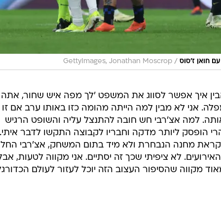
/
ם חואן ז'סוס
GettyImages, Jonathan Moscrop
הבין איך אפשר לסווג את המשפט 'לך מפה איש שחור, אתה
פלה. אני לא מבין למה הייתה מהומה כזו באותו ערב אם זו
תה. למה אצ'רבי חש חובה להתנצל עליה והשופט הרגיש
דיע ל-VAR. המשחק הרי הופסק ליותר מדקה וחבריו לקבוצה התקשו לדבר איתי.
לקראת מחנה הנבחרת ולא מיד בתום המשחק, אצ'רבי החל
אירועים. לא ציפיתי שכך זה יסתיים. אני מקווה לטעות, אבל
 מאוד מקווה שהסיפור העצוב הזה יוכל לעזור לעולם הכדורגל