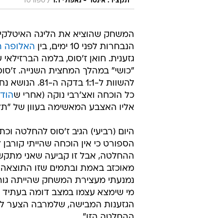
/
תקציר: אינטר - נאפולי 1:1
ספורט1
המשחק שהוציא את הליגה האיטלקי
הנבחרות לפני 10 ימים, בין
האלופה המ
גזענית. חואן ז'סוס, בלמה הברזילאי 
"כושי" במהלך המחצית השנייה. ז'סו
להשוות ל-1:1 
כל הוכחה ואצ'רבי נוקה (אחרי ש
הודח
אליו האצבע המאשימה בעוון של "תלו
היום (רביעי) הגיב ז'סוס להחלטה ו
ההחלטה, אבל זו קביעה שאני מתקשה
מאוכזב באמת ובתמים שזו התוצאה ש
נמנעתי מעצירת המשחק שהייתה גורמ
מי שימצא עצמו במצב דומה בעתיד כ
הגזענות המבישה, שלמרבה הצער לא 
ההחלטה הזו".