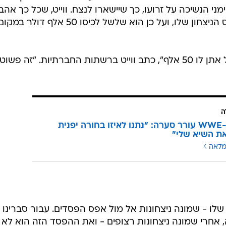
ני הנשיכה על זרועו, כך שיישארו לנצח. ווייט, שכל כך אהב
"התכוונתי לתת לו 25 אלף דולר, אבל אתן לו 50 אלף", כתב ווייט ברשתות החברתיות. "זה פשוט
ה
אגדת ה-WWE עורר סערה: "נתנו לאיזו בחורה יפנית
ת השיא שלי"
מלאה
לו - שמונה ניצחונות אל מול אפס הפסדים. עבור סברינו
 אחרי שמונה ניצחונות רצופים - ואת ההפסד הזה הוא לא