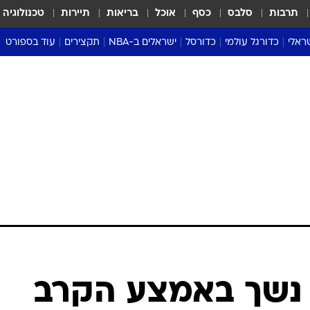
תרבות
סלבס
כסף
אוכל
בריאות
תיירות
טכנולוגיה
ראלי
כדורגל עולמי
כדורסל
ישראלים ב-NBA
תקצירים
עוד בספורט
ליגה אנגלית
ליגת העל
דני אבדיה
מונדיאל 2026
 העל
ליגה ספרדית
דאבל דריבל
NBA
נה
ליגה איטלקית
יורוליג וכדורסל אירופי
טבלאות
ו
ליגה גרמנית
ליגה לאומית
פודקאסטים
ליגה צרפתית
נבחרות ישראל בכדורסל
מסכמים מחזור
שראל
ליגת האלופות
כדורסל נשים
אבא של שבת
ית
הליגה האירופית
מעל הטבעת
דרום אמריקה
סערה בממלכה
טניס
טראש טוק
ספורט אמריקא
וחם ה-UFC נשך באמצע הקרב
פוקר