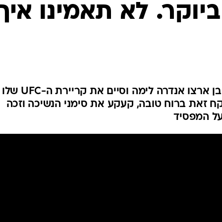
ענפים נוספים
יוקר. לא תאמינו איך
לוח שידורים
החידה של ספור
ארכיון מדורים
כתבו לנו
איגור סברינו הסתער על ידו של בן ארצו אנדרה לימה וסיים את קריירת ה-UFC שלו
לקח זאת ברוח טובה, קעקע את סימני הנשיכה וזכה
על המפסיד