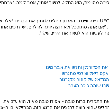
יבה מסוימת, הוא החליט לנשוך אותי", אמר לימה. "צרחתי
זמן קצר לאחר מכן, הודיע מנכ"ל ה-UFC דיינה ווייט כי הארגון החליט לחתוך את סברינו. "אלה 
 "אם אתה מתוסכל ולא רוצה יותר להילחם, יש דרכים אחר
ר לעשות הוא לנשוך את היריב שלך".
את הכדורגלן ותלש את איבר מינו
 המדאיג של קונור מקגרגור
 שבו שוהה כוכב העבר
 התקרית ברוח טובה - אפילו טובה מאוד. הוא עזב את
הזירה עם סימני נשיכה על הזרוע - והחליט שהוא רוצה להנצ