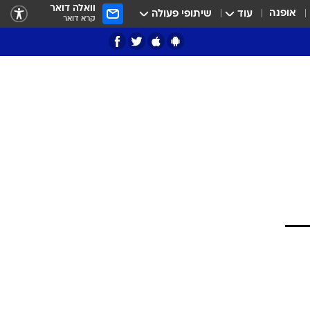
וואלה דואר
אופנה
עוד
שיתופי פעולה
קרא דואר
ציון 3
דאבל דריבל
י