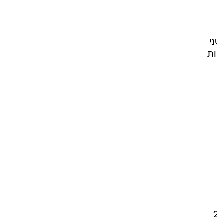
שני
ות
יח את הרגע הזה. הברזילאי בן ה-25