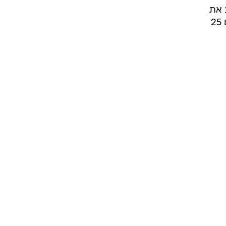
 את
המחווה הזו, החליט להכפיל את בונוס הניצחון שלו, ועל כן הוא שלשל לכיסו 50 אלף דולר במקום 25