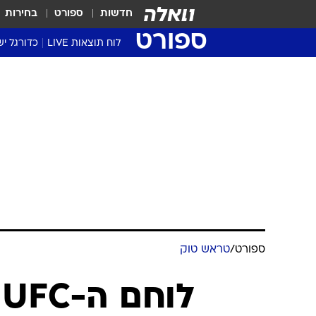
חדשות
ספורט
בחירות
ספורט
לוח תוצאות LIVE
כדורגל יש
ליגת העל Winner
סטט' ליגת
גביע המדי
גביע הטוט
שגרירים
נבחרות י
ליגה לאומ
ליגה א'
ספורט
/
טראש טוק
ל