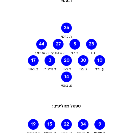
4:5:1
25
ר. כרמי
44
27
5
23
ד. ניר
ר. לוי
נ. אנטוניץ'
ר. אלימלך
17
3
20
30
10
ע. ורד
ג. בני
ר. נאווי
ד. אדנירן
ב. נאווי
14
פ. באסי
ספסל מחליפים:
19
15
22
34
9