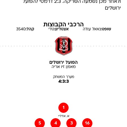
ולאחר מכן נשמעה השריקה. 2:3 דרמטי להפועל
ירושלים
הרכבי הקבוצות
שופט:
נאאל
עודה
אצטדיון:
טדי
קהל:
3540
הפועל ירושלים
מאמן:
זיו
אריה
מערך המשחק
4:3:3
1
א. אדליי
5
4
3
16