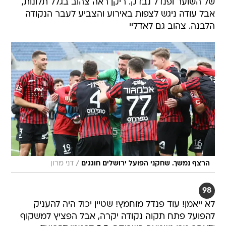
של השוער ופנדל נבדק. ריקן ראה צהוב בגלל תלונות,
אבל עודה ניגש לצפות באירוע והצביע לעבר הנקודה
הלבנה. צהוב גם לאדליי
/
הרצף נמשך. שחקני הפועל ירושלים חוגגים
דני מרון
98
לא ייאמן! עוד פנדל מוחמץ! שטיין יכול היה להעניק
להפועל פתח תקוה נקודה יקרה, אבל הפציץ למשקוף