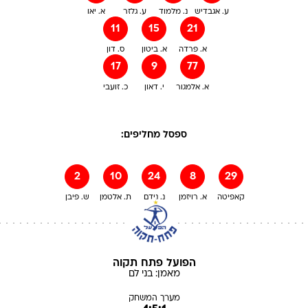
ע. אגבדיש
נ. מלמוד
ע. גלזר
א. יאו
11
15
21
א. פרדה
א. ביטון
ס. דון
17
9
77
א. אלמגור
י. דאון
כ. זועבי
ספסל מחליפים:
2
10
24
8
29
קאפיטה
א. רויזמן
נ. נידם
ת. אלטמן
ש. פיבן
הפועל פתח תקוה
מאמן:
בני
לם
מערך המשחק