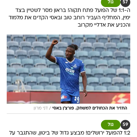
57
גול
ה-1:1 של הפועל פתח תקוה! בראון מסר לשטיין בצד
ימין, המחליף העביר רוחב טוב ובאסי הקדים את מלמוד
והכניע את אדליי מקרוב
/
החזיר את הכחולים למשחק. פורצ'ן באסי
דני מרון
59
גול
1:2 להפועל ירושלים! מבצע גדול של ביטון, שהתגבר על