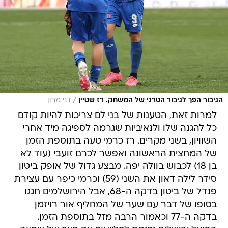
/
הגיבור הפך לגיבור הטרגי של המשחק. רז שטיין
דני מרון
למרות זאת, הטענות של בני לם צריכות להיות קודם
כל להגנה שלו ולנאיביות שגרמה לספיגה מיד אחרי
השוויון, בשני מקרים. רז כרמי טעה בתוספת הזמן
של המחצית הראשונה ואפשר לכרם זועבי (עוד לא
בן 18) לכבוש בוולה יפה. מבצע גדול של אופק ביטון
סידר לילה דאון את השני (59) וכרמי כיפר עם עצירת
פנדל של ביטון בדקה ה-68, אבל הירושלמים חגגו
בסופו של דבר עם שער של המחליף אור רויזמן
בדקה ה-77 וכאמור הרבה מזל בתוספת הזמן.