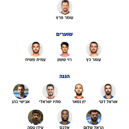
עומר פרץ
שוערים
עומר כץ
רוי ששון
עמית משיח
הגנה
אוראל דגני
יזן נסאר
סתיו ישראלי
אבישי כהן
הראל שלום
אלכס
עידו טסה