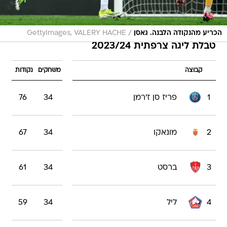
/
הכריע מהנקודה הלבנה. גאסן
GettyImages, VALERY HACHE
טבלת ליגה צרפתית 2023/24
קבוצה
משחקים
נקודות
1
פריז סן ז'רמן
34
76
2
מונאקו
34
67
3
ברסט
34
61
4
ליל
34
59