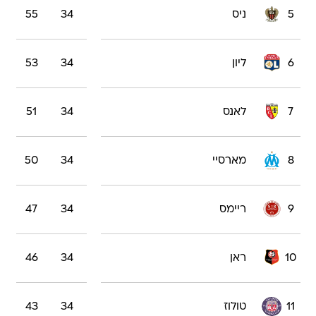
5
ניס
34
55
6
ליון
34
53
7
לאנס
34
51
8
מארסיי
34
50
9
ריימס
34
47
10
ראן
34
46
11
טולוז
34
43