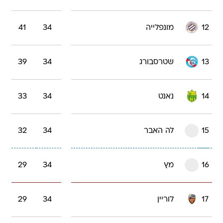
12
מונפלייה
34
41
13
שטרסבורג
34
39
14
נאנט
34
33
15
לה האבר
34
32
16
מץ
34
29
17
לוריין
34
29