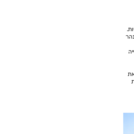
ת.
נהר
יה
את
ת