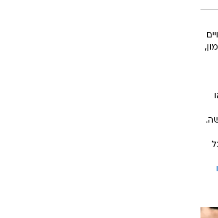
ים
ן,
ה.
ל