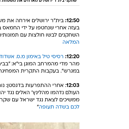
שחקני בית"ר ירושלים מארחים את משפחת רג
12:50:
בית"ר ירושלים אירחה את משפח
בעזה אחרי שנחטפו על ידי החמאס ב
השחקנים לבשו חולצות עם תמונותיה
המלאה
12:20:
רסיסי טיל באימון מ.ס. אשדוד
במגרש". בעקבות התקרית המפחיגה,
12:03
: אחרי ההתפרעות בדגסטן: נו
ממשיכים לצאת נגד ישראל עם שקרים 
לכם בשדה תעופה
"