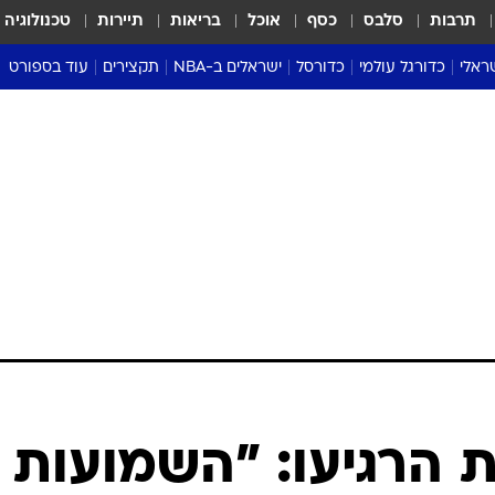
תרבות
סלבס
כסף
אוכל
בריאות
תיירות
טכנולוגיה
ראלי
כדורגל עולמי
כדורסל
ישראלים ב-NBA
תקצירים
עוד בספורט
ליגה אנגלית
ליגת העל
דני אבדיה
מונדיאל 2026
 העל
ליגה ספרדית
דאבל דריבל
NBA
נה
ליגה איטלקית
יורוליג וכדורסל אירופי
טבלאות
ו
ליגה גרמנית
ליגה לאומית
פודקאסטים
ליגה צרפתית
נבחרות ישראל בכדורסל
מסכמים מחזור
שראל
ליגת האלופות
כדורסל נשים
אבא של שבת
ית
הליגה האירופית
מעל הטבעת
דרום אמריקה
סערה בממלכה
טניס
טראש טוק
ספורט אמריקא
 הרגיעו: "השמועות
פוקר