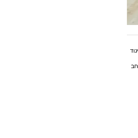
גוד
חב