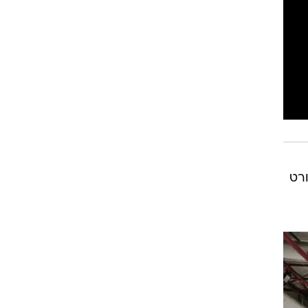
רוגבי וקריקט
גולף
ביליארד
תקצירים
רט