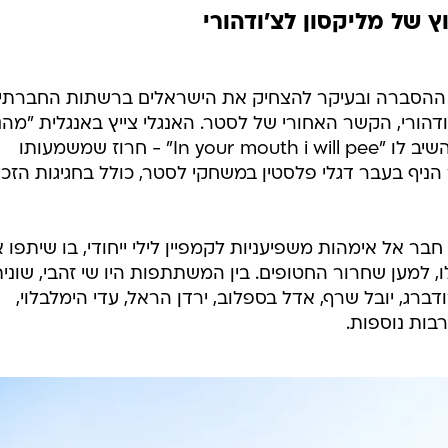
ץ של מליקסון לצ'ודהורי
ההסברה ובעיקר להצחיק את הישראלים ברשתות החברתיו
דהורי, הקשר האחורי של לסטר. האנגלי צייץ באנגלית "מה
ועד הים" לצד דגל פלסטין ומליקסון השיב לו "In your mouth i will pee" - חרוז שמשמעותו
 הניף בעבר דגלי פלסטין במשחקי לסטר, כולל בחגיגות הזכי
ר אל אימהות משפיעניות לקמפיין לילי ייחודי, בו שיתפו 
 למען שחרור החטופים. בין המשתתפות היו שי זהבי, שוני
ודברג, יובל שרף, אדל בספלוב, ירדן הראל, עדי הימלבלוי,
רבות נוספות.