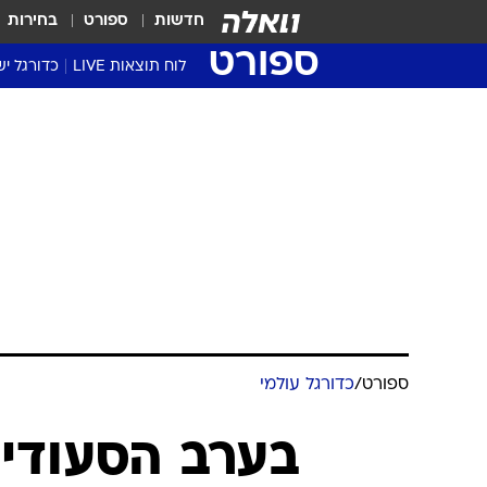
חדשות
ספורט
בחירות
ספורט
לוח תוצאות LIVE
כדורגל יש
ליגת העל Winner
סטט' ליגת
גביע המדי
גביע הטוט
שגרירים
נבחרות י
ליגה לאומ
ליגה א'
ספורט
/
כדורגל עולמי
בערב הסעודית