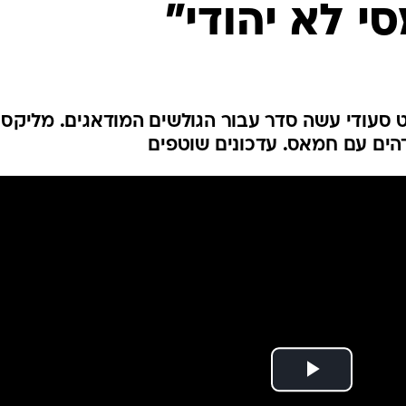
סי לא יהודי"
ענפים נוספים
לוח שידורים
החידה של ספור
ארכיון מדורים
כתבו לנו
סעודי עשה סדר עבור הגולשים המודאגים. מליקסו
הים עם חמאס. עדכונים שוטפים