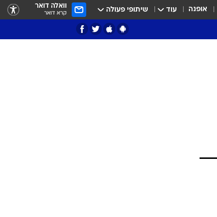
וואלה דואר
אופנה
עוד
שיתופי פעולה
קרא דואר
ציון 3
דאבל דריבל
י