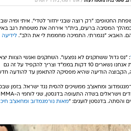
/
ב ששני בניה נחטפו לעזה
אתר רשמי, בית"ר ירושלים
ת החטופים: "רק רוצה שבני יחזור לטדי". איתי ומיה שבוי
מהלך המסיבה ברעים, בית"ר אירחה את משפחת רגב באימו
ם. האבא: "נגמרתי. התמיכה מחממת לי את הלב".
לידיעה
: "נס גדול ששחקנים לא נפצעו". השחקנים ואנשי הצוות יצאו
מהר מדי מהמרחב המוגן בי"א: "בבית אנחנו נשארים 10 דקות בממ"ד וצריך להקפיד על זה גם
 הקבוצה הודיעה שהיא מפסיקה להתאמן עד להודעה חדש
רמנגומדוב ומחאצ'ב ממשיכים להסית נגד ישראל. בזמן שבכ
העולם נדהמו מהלינץ' האלים נגד יהודים וישראלים בשדה התעופה בדגסטן, שני לוחמי ה-MMA
והסתה. בדגסטן לועגים: "
מאות נורמגמדוב ומחאצ'ב חיכו