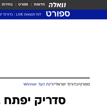
חדשות
ספורט
בחירות
ספורט
לוח תוצאות LIVE
כדורגל יש
ליגת העל Winner
סטט' ליגת
גביע המדי
גביע הטוט
שגרירים
נבחרות י
ליגה לאומ
ליגה א'
ספורט
/
כדורגל ישראלי
/
ליגת העל Winner
סדריק יפתח 