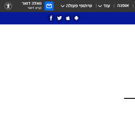
וואלה דואר
אופנה
עוד
שיתופי פעולה
קרא דואר
ציון 3
דאבל דריבל
י