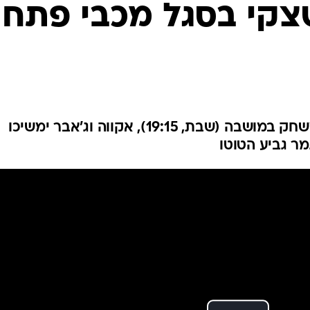
ענפים נוספים
צקי בסגל מכבי פתח
לוח שידורים
החידה של ספור
ארכיון מדורים
כתבו לנו
יאו יחזור לעמדת המגן הימני במשחק במושבה (שבת, 19:15), אקווה וג'אבר ימשיכו
ר גביע הטוטו