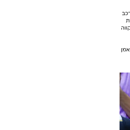
רכב
ת
ווה
אמן