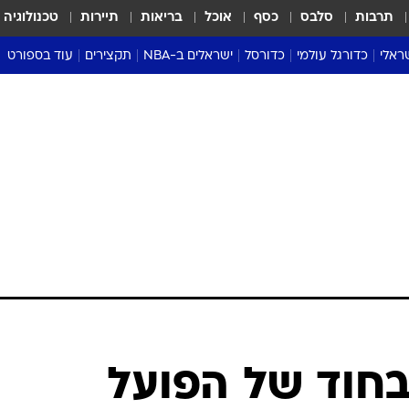
תרבות
סלבס
כסף
אוכל
בריאות
תיירות
טכנולוגיה
ראלי
כדורגל עולמי
כדורסל
ישראלים ב-NBA
תקצירים
עוד בספורט
ליגה אנגלית
ליגת העל
דני אבדיה
מונדיאל 2026
 העל
ליגה ספרדית
דאבל דריבל
NBA
נה
ליגה איטלקית
יורוליג וכדורסל אירופי
טבלאות
ו
ליגה גרמנית
ליגה לאומית
פודקאסטים
ליגה צרפתית
נבחרות ישראל בכדורסל
מסכמים מחזור
שראל
ליגת האלופות
כדורסל נשים
אבא של שבת
ית
הליגה האירופית
מעל הטבעת
דרום אמריקה
סערה בממלכה
טניס
טראש טוק
ספורט אמריקא
בחוד של הפועל
פוקר