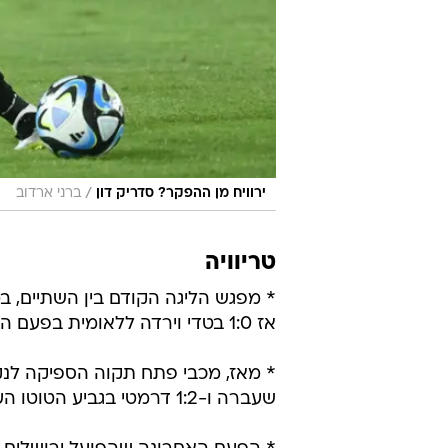
/
ירוויח מן ההפקר? סדריק דון
ברני ארדוב
טריוויה
אז 1:0 בטדי וירדה ללאומית בפעם השלישית בתוך עשור.
שעברה ו-1:2 דרמטי בגביע הטוטו העונה, כאשר גם עלתה לחצי הגמר על חשבון האדומים מהבירה.