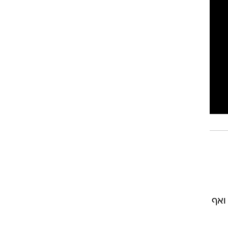
רוגבי וקריקט
גולף
ביליארד
תקצירים
ואף