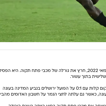
* מפגש הליגה הקודם בין השתיים, במאי 2022, חרץ את גורלה של מכבי פתח תקוה. היא הפס
* מאז, מכבי פתח תקוה הספיקה לנקום קלות עם 0:1 על הפועל ירושלים בגביע המדינה בעונה