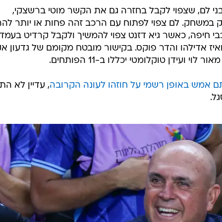
ני לם, שצפוי לקבל בחזרה גם את הקשר מוטי ברשצקי,
 במשחק. לם צפוי לפתוח עם הרכב זהה פחות או יותר לה
י חיפה, כאשר גיא דזנט צפוי להמשיך ולקבל קרדיט בעמד
איז אדילהו והדר פוקס. בקישור מובטח מקומם של גדעון אק
 ועידן טוקלומטי יכללו ב-11 הפותחים.
 אמש באופן רשמי על חוזהו לעונה הקרובה
, עדיין לא הת
ל.