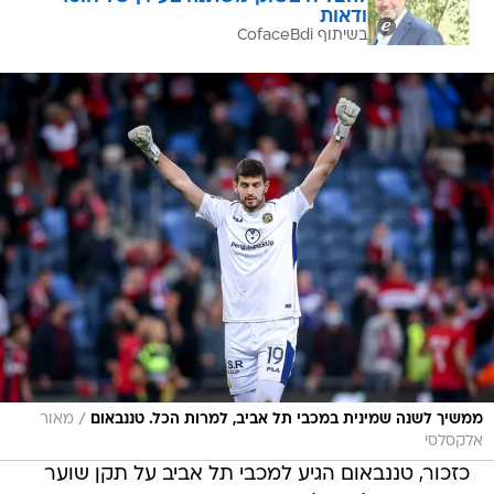
ודאות
בשיתוף CofaceBdi
/
ממשיך לשנה שמינית במכבי תל אביב, למרות הכל. טננבאום
מאור
אלקסלסי
כזכור, טננבאום הגיע למכבי תל אביב על תקן שוער