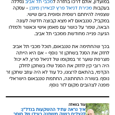
במועדון, אולם דרכו בחזרה ל
מכבי תל אביב
נסללה
בעקבות
מכירת דניאל פרץ לבאיירן מינכן
- עסקה
שצפויה להיחתם רשמית וסופית ביום שישי.
במקביל, טננבאום לא מצא קבוצה חדשה לעונה
הבאה, שמר על כושר עם מאמן אישי וכאשר ולמזלו
הגיעה פנייה מחודשת ממכבי תל אביב.
בכך שהחתימה את טננבאום, תוכל מכבי תל אביב
לחזק את הסגל בשחקן זר נוסף - אם היא הייתה
מצרפת שוער זר במקומו של דניאל פרץ, לא יכול
היה רובי קין לחזק את הסגל שלו בשחקן לחלק
הקדמי, בהתאם לרצונו, כל עוד לא היה עוזב שחקן זר
נוסף. בשורה התחתונה, החתמת טננבאום הישראלי
מפנה לצהובים מקום לזר נוסף.
עוד בוואלה
איך נראה עתיד ההשקעות בנדל"ן:
להצליח בשוק משתנה בעידן של חוסר