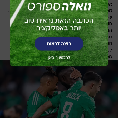
אמנם לא היה בשער הזה כדי לסכן את עלייתה של
מכבי חיפה לשלב הבא, בטח לא אחרי השער השלישי
שכבש דין דוד בתוספת הזמן. אבל הוא בבחינת
חומר למחשבה למאמן מסאי דגו. זו בוודאי גם
הוכחה לכך שבשום פנים אין להוריד את הרגל
מהדוושה, אף לא לרגע. כי כל עוד אתה היוזם, ישנה
חשיבות עליונה להגדלת היתרון, בתוצאה שתוציא
לגמרי את הרוח ממפרשי היריבה. כידוע, על הברזל
ממשיכים להכות בעודו חם.