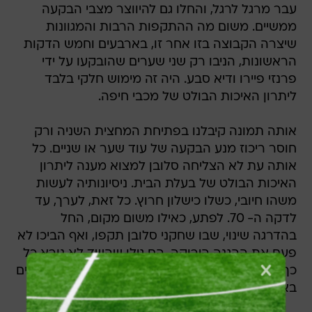
עבר מרגל לרגל, והחלו גם להיווצר מצבי הבקעה
ממשיים. משום מה ההתקפות הרבות והמגוונות
שיצרה הקבוצה בזו אחר זו, בארבעים וחמש הדקות
הראשונות, הניבו רק שני שערים שהובקעו על ידי
פרנזי פיירו ודיא סבע. היה זה מימוש חלקי בלבד
ליתרון האיכות הבולט של מכבי חיפה.
אותה תמונה קיבלנו בפתיחת המחצית השניה ורק
חוסר ריכוז מנע הבקעה של עוד שער או שניים. כל
אותה עת לא הצליחה סלובן למצוא מענה ליתרון
האיכות הבולט של בעלת הבית. ניסיונותיה לעשות
משהו חיובי, כשלו כישלון חרוץ. כל זאת, לערך, עד
לדקה ה- 70. לפתע, כאילו משום מקום, החל
בהדרגה שינוי, שבו שחקני סלובן תקפו, ואף הביכו לא
פעם את ההגנה הירוקה. הם גילו שהשד לא נורא כל
כך, ואף כבשו שער שהדהים את עשרות אלפי הצופים
באיצטדיון.