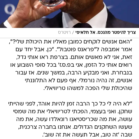
/
צריך להיפטר מהנכס. אל חלאיפי
רויטרס
"האם אנשים לוקחים כמובן מאליו את היכולת שלי?",
אמר אמבפה ל"פראנס פוטבול". "כן. אבל יחד עם
זאת, אני לא מאשים אותם. בצרפת ראו אותי גדל,
רואים אותי כל הזמן, אני בפ.ס.ז' בכל סופי השבוע או
בנבחרת. ואני מבקיע הרבה, במשך שנים. אז עבור
אנשים, זה נהיה נורמלי. אף פעם לא התלוננתי
שהיכולת שלי הפכה למשהו טריוויאלי.
"לא היה לי כל כך הרבה זמן להיות אוהד, לפני שהייתי
שחקן. ואני בעצמי, הפכתי לטריוויאלי את מה שמסי
עושה, את מה שכריסטיאנו רונאלדו עשה, את מה
שעשו השחקנים הגדולים. אנחנו בחברה צרכנית,
שבה 'זה טוב, אבל תעשה את זה שוב'.