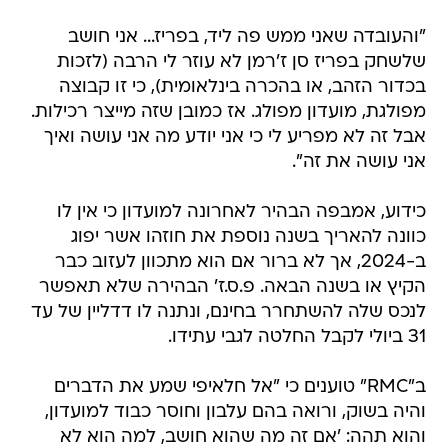
"והעובדה שאני ממש פה ליד, בפריז... אני חושב
שלשחק בפריז סן ז'רמן לא עוזר לי הרבה (לזכות
בכדור הזהב, או בהכרה בינלאומית), כי זו קבוצה
מפולגת, מועדון מפולג. אז כמובן שזה מייצר רכילות.
אבל זה לא מפריע לי כי אני יודע מה אני עושה ואיך
אני עושה את זה".
כידוע, אמבפה הבהיר לאחרונה למועדון כי אין לו
כוונה להאריך בשנה נוספת את חוזהו אשר יפוג
ב-2024, אך לא ברור אם הוא מתכוון לעזוב כבר
הקיץ או בשנה הבאה. פ.ס.ז' הבהירה שלא תאפשר
לנכס שלה להשתחרר בחינם, ונתנה לו דדליין של עד
31 ביולי לקבל החלטה לגבי עתידו.
ב"RMC" טוענים כי "אל חלאיפי שמע את הדברים
והיה בשוק, ורואה בהם עלבון וחוסר כבוד למועדון,
והוא תהה: 'אם זה מה שהוא חושב, למה הוא לא