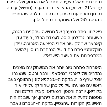
נבחרת ישראל הצעירה תתחיל את המסע שלה ביורו
עד גיל 21 בשבוע הבא, אך כבר הערב (חמישי) ערכה
מבחן מסכם עם משחק הכנה נגד בלגיה שהסתיים
בהפסד 2:0 של השחקנים בכחול-לבן.
גיא לוזון פתח במערך של חמישה שחקנים בהגנה,
כשעומרי גנדלמן הוסט לעמדת הבלם, בעוד עדן
קארצב שב לקישור אחרי הפציעה הארוכה. עידן
טוקלומטי פתח בחוד של הנבחרת בניסיון להשיג
במתפרצות את השער הישראלי.
האורחת פתחה טוב יותר את המשחק עם מצבים
נהדרים של לארג'י רמאזאני ויורבה ורטסן שנעצרו
אצל שריף כיוף. בדקה ה-20 לגיא לוזון התווסף כאב
ראש עם פציעתו של גיל כהן שהוחלף על ידי אור
בלוריאן. יורבה ורטסן ורמאזאני קיבלו הזדמנויות
נוספות להעלות את הבלגים ליתרון, אך שוב זה היה
האיש בין הקורות שהצטיין. בדקה ה-31 כרם ג'אבר