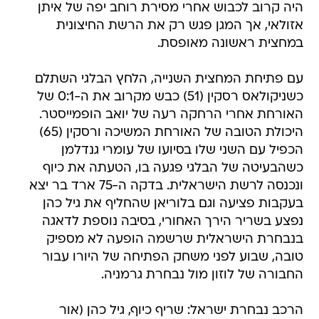
היה קרוב לכבוש אחרי מסירת רוחב יפה של איתן
אזולאי, אך המגן פגש רק את הרשת החיצונית
במחצית ראשונה מאופסת.
עם פתיחת המחצית השנייה, הלחץ הבלגי השתלם
כשניקולאס רסקין (51) כבש מקרוב את ה-0:1 של
האורחת אחרי הרחקה רעה של יואב הופמייסטר.
היכולת הטובה של האורחת המשיכה ורסקין (65)
הכפיל עם השני שלו בסיועו של עומרי גנדלמן
כשהבעיטה של הבלגי פגעה בו, הטעתה את כיוף
ונכנסה לרשת הישראלית. בדקה ה-75 ארד בר יצא
בעקבות פציעה וגם בלוריאן שהחליף את גיל כהן
נפצע בשריר הירך האחורי, בסיבה נוספת לדאגה
בנבחרת הישראלית שרשמה הופעה לא מספיק
טובה, שבוע לפני משחק הפתיחה של היורו עבור
החבורה של לוזון מול נבחרת גרמניה.
הרכב נבחרת ישראל: שריף כיוף, גיל כהן (אור